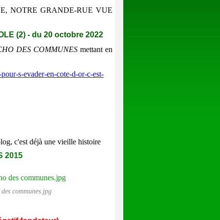
UXONNE, NOTRE GRANDE-RUE VUE
LE (2)
- du
20 octobre
2022
ÉCHO DES COMMUNES
mettant en
our-s-evader-en-cote-d-or-c-est-
g, c'est déjà une vieille histoire
S 2015
o des communes.jpg