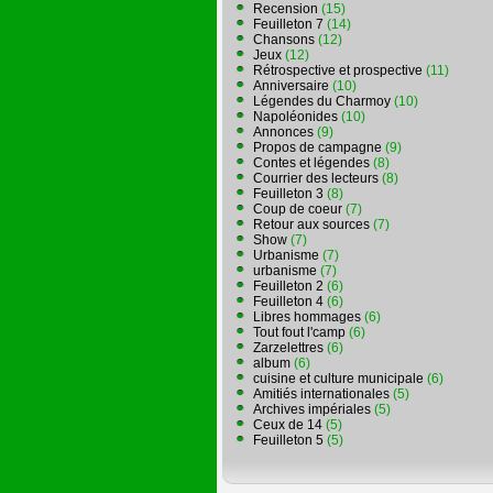
Recension
(15)
Feuilleton 7
(14)
Chansons
(12)
Jeux
(12)
Rétrospective et prospective
(11)
Anniversaire
(10)
Légendes du Charmoy
(10)
Napoléonides
(10)
Annonces
(9)
Propos de campagne
(9)
Contes et légendes
(8)
Courrier des lecteurs
(8)
Feuilleton 3
(8)
Coup de coeur
(7)
Retour aux sources
(7)
Show
(7)
Urbanisme
(7)
urbanisme
(7)
Feuilleton 2
(6)
Feuilleton 4
(6)
Libres hommages
(6)
Tout fout l'camp
(6)
Zarzelettres
(6)
album
(6)
cuisine et culture municipale
(6)
Amitiés internationales
(5)
Archives impériales
(5)
Ceux de 14
(5)
Feuilleton 5
(5)