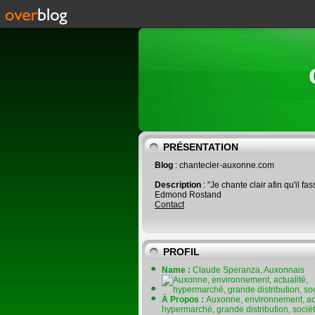
PRÉSENTATION
Blog
: chantecler-auxonne.com
Description
: "Je chante clair afin qu'il fas
Edmond Rostand
Contact
PROFIL
Name :
Claude Speranza, Auxonnais
À Propos :
Auxonne, environnement, act
hypermarché, grande distribution, socié