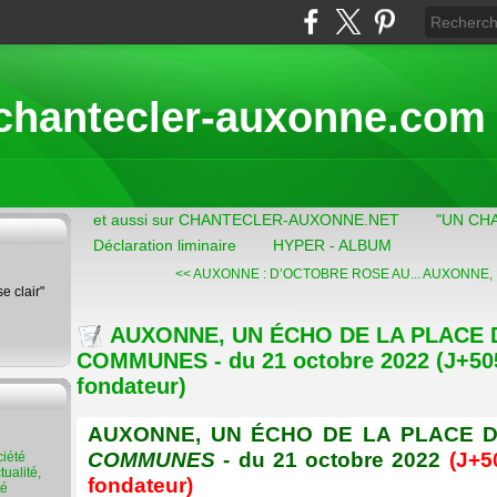
chantecler-auxonne.com
et aussi sur CHANTECLER-AUXONNE.NET
"UN CH
Déclaration liminaire
HYPER - ALBUM
<< AUXONNE : D’OCTOBRE ROSE AU...
AUXONNE, 
se clair"
AUXONNE, UN ÉCHO DE LA PLACE 
COMMUNES - du 21 octobre 2022 (J+5056
fondateur)
AUXONNE, UN ÉCHO DE LA PLACE 
COMMUNES
- du
21 octobre
2022
(J+
5
ualité,
fondateur)
té