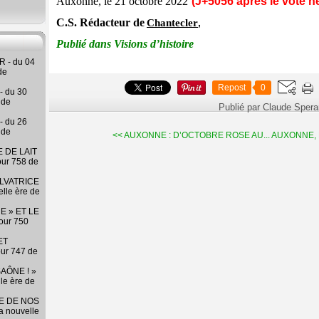
Auxonne, le
21
octobre
2022
(J+
5056
après le vote né
C.S. Rédacteur de
Chantecler
,
Publié dans
Visions d’histoire
 - du 04
de
Repost
0
- du 30
 de
Publié par Claude Sper
- du 26
 de
<< AUXONNE : D’OCTOBRE ROSE AU...
AUXONNE, 
 DE LAIT
our 758 de
LVATRICE
elle ère de
E » ET LE
our 750
ET
our 747 de
AÔNE ! »
lle ère de
RE DE NOS
la nouvelle