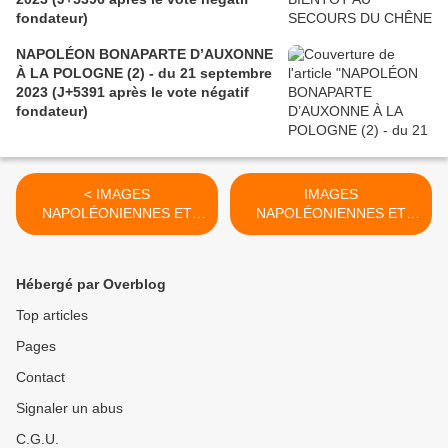
fondateur)
NAPOLÉON BONAPARTE D’AUXONNE
À LA POLOGNE (2) - du 21 septembre
2023 (J+5391 après le vote négatif
fondateur)
< IMAGES
IMAGES
NAPOLÉONIENNES ET
NAPOLÉONIENNES ET
FRANCO-RUSSES (4)- du
FRANCO-RUSSES (6)- du
07 mars 2022 (J+4828
14 mars 2022 (J+4835
après le vote négatif
après le vote négatif
Hébergé par Overblog
fondateur)
fondateur) >
Top articles
Pages
Contact
Signaler un abus
C.G.U.