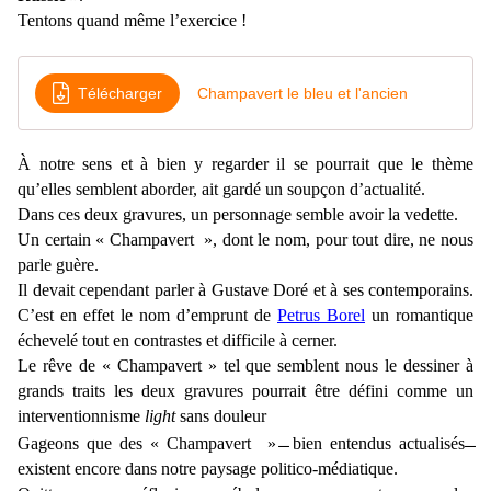
Tentons quand même l’exercice !
Télécharger
Champavert le bleu et l'ancien
À notre sens et à bien
y
regarde
r
il se pourrait
que
le thème
qu’elles semblent aborder
, ait gardé un soupçon d’actualité.
Dans ces deux gravures, un personnage semble avoir la vedette.
Un certain
« Champavert », dont le nom, pour tout dire, ne nous
parle guère.
Il devait cependant parler à Gustave Doré et à ses contemporains.
C’est en effet le nom d’emprunt de
Petrus Borel
un romantique
échevelé tout en contrastes et difficile à cerner.
Le rêve de « Champavert » tel que semblent nous
le dessiner à
grands traits les deux gravures pourrait être défini comme un
interventionnisme
light
sans douleur
̶
̶
Gageons que des
« Champavert »
bien entendus actualisés
existent encore dans notre paysage politico-médiatique.