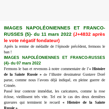
IMAGES NAPOLÉONIENNES ET FRANCO-
RUSSES (
5
)- du
11 mars
2022
(J+48
32
après
le vote négatif fondateur)
Après la remise de médaille de l’épisode précédent, fermons le
ban !
IMAGES NAPOLÉONIENNES ET FRANCO-RUSSES
(
4
)- du
07 mars
2022
Fermons le ban et re
ve
nons à notre commentaire de
l’
«
Histoire
de la Sainte Russie »
l’illustre dessinateur
Gustave Doré
de
parue, comme nous l’avons déjà indiqué, en pleine guerre de
Crimée.
Passé leur contexte immédiat, les caricatures, comme la rose
éclose, vieillissent très vite. Tel est le cas des deux dernières
gravures qui terminent le recueil
«
Histoire de la Sainte
Russie »
.