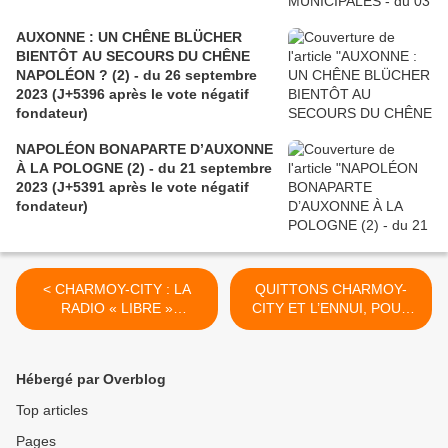
AUXONNE : UN CHÊNE BLÜCHER
BIENTÔT AU SECOURS DU CHÊNE
NAPOLÉON ? (2) - du 26 septembre
2023 (J+5396 après le vote négatif
fondateur)
NAPOLÉON BONAPARTE D’AUXONNE
À LA POLOGNE (2) - du 21 septembre
2023 (J+5391 après le vote négatif
fondateur)
< CHARMOY-CITY : LA
QUITTONS CHARMOY-
RADIO « LIBRE »
CITY ET L’ENNUI, POUR
FEUILLÉE, CŒUR DE
UN PETIT RETOUR CHEZ
CHÊNE SUSPEND SES
LES « BOBOS
ÉMISSIONS - du 10 juin
MONTPARNOS » - du 13
Hébergé par Overblog
2020 (J+4193 après le vote
juin 2020 (J+4196 après le
négatif fondateur)
vote négatif fondateur) >
Top articles
Pages