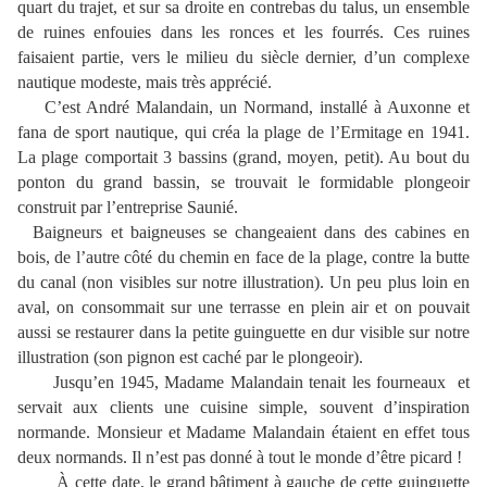
quart du trajet, et sur sa droite en contrebas du talus, un ensemble
de ruines enfouies dans les ronces et les fourrés. Ces ruines
faisaient partie, vers le milieu du siècle dernier, d’un complexe
nautique modeste, mais très apprécié.
C’est André Malandain, un Normand, installé à Auxonne et
fana de sport nautique, qui créa la plage de l’Ermitage en 1941.
La plage comportait 3 bassins (grand, moyen, petit). Au bout du
ponton du grand bassin, se trouvait le formidable plongeoir
construit par l’entreprise Saunié.
Baigneurs et baigneuses se changeaient dans des cabines en
bois, de l’autre côté du chemin en face de la plage, contre la butte
du canal (non visibles sur notre illustration). Un peu plus loin en
aval, on consommait sur une terrasse en plein air et on pouvait
aussi se restaurer dans la petite guinguette en dur visible sur notre
illustration (son pignon est caché par le plongeoir).
Jusqu’en 1945, Madame Malandain tenait les fourneaux et
servait aux clients une cuisine simple, souvent d’inspiration
normande. Monsieur et Madame Malandain étaient en effet tous
deux normands. Il n’est pas donné à tout le monde d’être picard !
À cette date, le grand bâtiment à gauche de cette guinguette