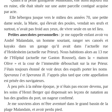
Quant à la petite guinguette Malandain, elle aussi aujourd’hui
en ruine, elle était située sur une autre parcelle contiguë acquise
par acte.
Elle hébergea jusque vers le milieu des années 70, une petite
dame seule, la Marie, qui élevait des poules, vendait ses œufs et
surtout, n’avait pas froid aux yeux, de vivre seule en un tel lieu.
Petites anecdotes personnelles
: je me rappelle enfant avoir vu
André Malandain, un homme souriant, ranger ses canoés et
kayaks dans un garage qu’il avait dans l’actuelle rue
d’Heidesheim (actuelle rue Prieur). Nous habitions alors au 13 rue
de l’Hôpital (actuelle rue Gaston Roussel), dans la « maison
Olive » et la cour de l’immeuble débouchait sur la rue Prieur.
J’étais toujours étonné de voir deux des esquifs porter les noms
Speranza I
et
Speranza II
. J’appris plus tard que cette appellation
est prisée des navigateurs.
À peu près à la même époque, je n’étais pas encore devenu, par
les soins d’Henri Berger qui dispensait ses leçons de natation au
bas des gradins du port, un nageur confirmé.
Je me souviens alors m’être aventuré dans le grand bassin de la
plage Malandain, et avoir perdu pied.