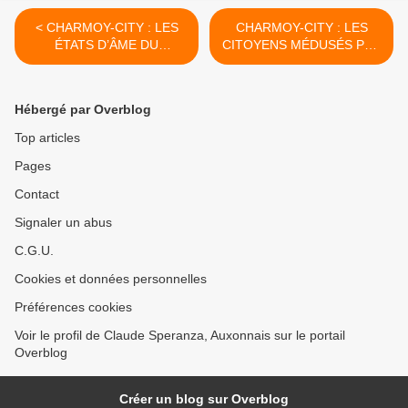
< CHARMOY-CITY : LES
CHARMOY-CITY : LES
ÉTATS D’ÂME DU
CITOYENS MÉDUSÉS PAR
CANDIDAT JÉRÔME
LE FABLAB ! - du 24
PATUROT - du 21 Janvier
Janvier 2020 (J+4055 après
2020 (J+4052 après le vote
le vote négatif fondateur) >
Hébergé par Overblog
négatif fondateur)
Top articles
Pages
Contact
Signaler un abus
C.G.U.
Cookies et données personnelles
Préférences cookies
Voir le profil de Claude Speranza, Auxonnais sur le portail
Overblog
Créer un blog sur Overblog