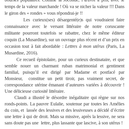
temps de la valeur marchande ! Où va se nicher la valeur !!! Dans
le giron des « rondes » vous répondrai-je !!
Les curieux(ses) désargenté(e)s qui voudraient faire
connaissance avec le versant littéraire de notre coruscante
militante pourront toutefois se rabattre, chez le même éditeur
coquin (La Musardine), sur un ouvrage plus récent et d’un prix en
occasion tout à fait abordable :
Lettres à mon utérus
(Paris, La
Musardine, 2016).
Ce recueil épistolaire, pour un curieux destinataire, et que
semble nouer un charmant ruban matrimonial et gentiment
familial, puisqu’il est dirigé par Madame et postfacé par
Monsieur, constitue un petit tiroir, pas vraiment secret, de
correspondance utérine émanant d’auteures variées à découvrir !
Une délicieuse curiosité littéraire.
Claudi a illustré le désordre inégalitaire qui règne sur nos
ronds-points. La pauvre Eulalie, soutenue par toutes les Amélies
du coin, et lassée des lessives et des lessiveuses a décidé d’écrire
une lettre à qui de droit. Mais sa missive, après la lessive, ne sera
sans doute pas une lettre, plus lassante que lascive, à son utérus !