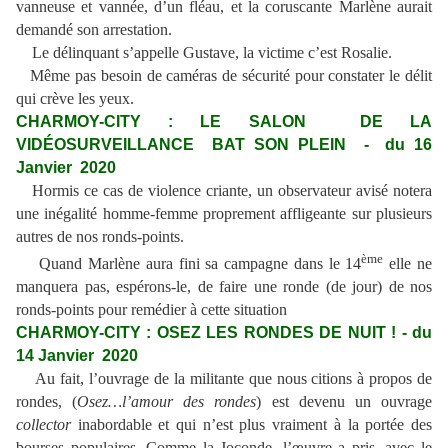
vanneuse et vannée, d’un fléau, et la coruscante Marlène aurait
demandé son arrestation.
Le délinquant s’appelle Gustave, la victime c’est Rosalie.
Même pas besoin de caméras de sécurité pour constater le délit
qui crève les yeux.
CHARMOY-CITY : LE SALON DE LA
VIDÉOSURVEILLANCE BAT SON PLEIN -
du 16
Janvier 2020
Hormis ce cas de violence criante, un observateur avisé notera
une inégalité homme-femme proprement affligeante sur plusieurs
autres de nos ronds-points.
ème
Quand Marlène aura fini sa campagne dans le 14
elle ne
manquera pas, espérons-le, de faire une ronde (de jour) de nos
ronds-points pour remédier à cette situation
CHARMOY-CITY : OSEZ LES RONDES DE NUIT ! - du
14 Janvier 2020
Au fait, l’ouvrage de la militante que nous citions à propos de
rondes, (
Osez…l’amour des rondes
) est devenu un ouvrage
collector
inabordable et qui n’est plus vraiment à la portée des
bourses populaires. Comme la Joconde, l’œuvre a pris, avec le