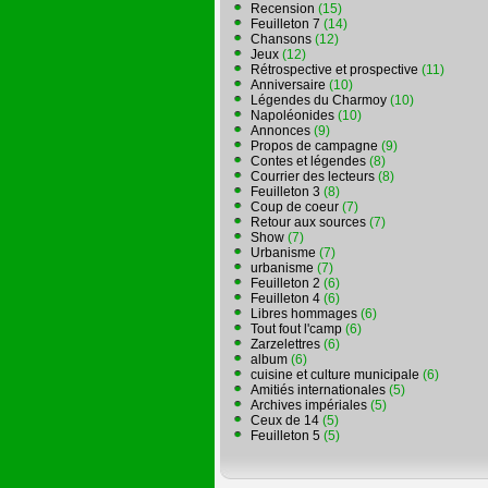
Recension
(15)
Feuilleton 7
(14)
Chansons
(12)
Jeux
(12)
Rétrospective et prospective
(11)
Anniversaire
(10)
Légendes du Charmoy
(10)
Napoléonides
(10)
Annonces
(9)
Propos de campagne
(9)
Contes et légendes
(8)
Courrier des lecteurs
(8)
Feuilleton 3
(8)
Coup de coeur
(7)
Retour aux sources
(7)
Show
(7)
Urbanisme
(7)
urbanisme
(7)
Feuilleton 2
(6)
Feuilleton 4
(6)
Libres hommages
(6)
Tout fout l'camp
(6)
Zarzelettres
(6)
album
(6)
cuisine et culture municipale
(6)
Amitiés internationales
(5)
Archives impériales
(5)
Ceux de 14
(5)
Feuilleton 5
(5)