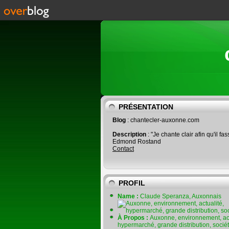
PRÉSENTATION
Blog
: chantecler-auxonne.com
Description
: "Je chante clair afin qu'il fas
Edmond Rostand
Contact
PROFIL
Name :
Claude Speranza, Auxonnais
À Propos :
Auxonne, environnement, act
hypermarché, grande distribution, socié