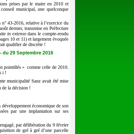
sions prises par le maire en 2010 et
u conseil municipal, une quelconque
on n° 43-2016, relative à l’exercice du
oût dernier, transmise en Préfecture
uite
in extenso
dans le compte-rendu
ages 10 et 11) et largement évoquée
it qualifier de discrète !
du 29 Septembre 2016
n pointillés »
comme celle de 2010.
 i !
nte municipalité Sanz avait été mise
 de la décision !
bon développement économique de son
essées par une implantation sur ses
gagé, par délibération du 9 février
isition de gré à gré d’une parcelle