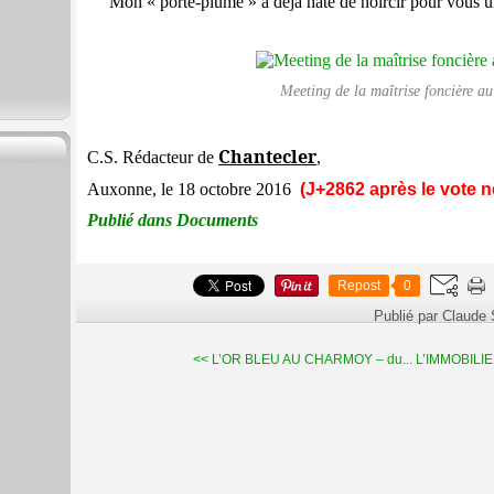
Mon « porte-plume » a déjà hâte de noircir pour vous 
Meeting de la maîtrise foncière 
Chantecler
C.S. Rédacteur de
,
Auxonne, le 18 octobre 2016
(J+2862 après le vote n
Publié dans Documents
Repost
0
Publié par Claude
<< L’OR BLEU AU CHARMOY – du...
L’IMMOBILIE