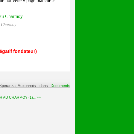
une nouvelle « page blanche »
au Charmoy
égatif fondateur)
 Speranza, Auxonnais
-
dans
Documents
R AU CHARMOY (1)... >>