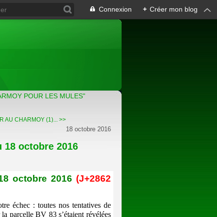
Connexion
+
Créer mon blog
ARMOY POUR LES MULES"
R AU CHARMOY (1)... >>
18 octobre 2016
 18 octobre 2016
)
 18 octobre
2016
(J+2862
tre échec : toutes nos tentatives de
 la parcelle BV 83 s’étaient révélées