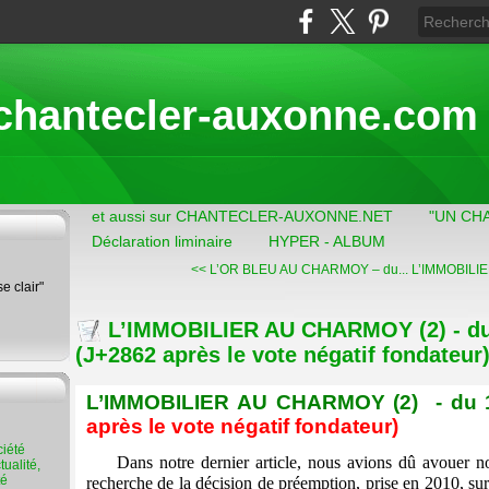
chantecler-auxonne.com
et aussi sur CHANTECLER-AUXONNE.NET
"UN CH
Déclaration liminaire
HYPER - ALBUM
<< L’OR BLEU AU CHARMOY – du...
L’IMMOBILIE
se clair"
L’IMMOBILIER AU CHARMOY (2) - du
(J+2862 après le vote négatif fondateur
L’IMMOBILIER AU CHARMOY (2)
- du
après le vote négatif fondateur)
Dans notre dernier article, nous avions dû avouer no
ualité,
té
recherche de la décision de préemption, prise en 2010, sur