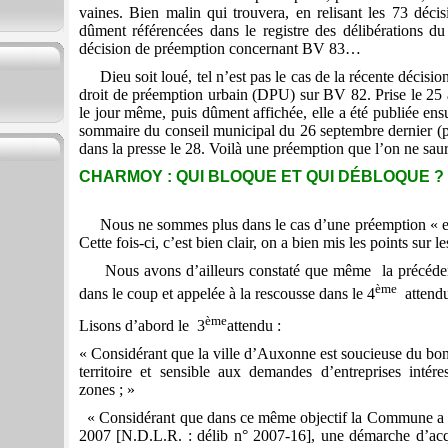
vaines. Bien malin qui trouvera, en relisant les 73 déci
dûment référencées dans le registre des délibérations d
décision de préemption concernant BV 83…
Dieu soit loué, tel n’est pas le cas de la récente décisi
droit de préemption urbain (DPU) sur BV 82. Prise le 25 a
le jour même, puis dûment affichée, elle a été publiée ens
sommaire du conseil municipal du 26 septembre dernier (p
dans la presse le 28. Voilà une préemption que l’on ne saura
CHARMOY : QUI BLOQUE ET QUI DÉBLOQUE ? - 
Nous ne sommes plus dans le cas d’une préemption « e
Cette fois-ci, c’est bien clair, on a bien mis les points sur les
Nous avons d’ailleurs constaté que même
la précéde
ème
dans le coup et appelée à la rescousse dans le 4
attendu
ème
Lisons d’abord le 3
attendu :
« Considérant que la ville d’Auxonne est soucieuse du 
territoire et sensible aux demandes d’entreprises intér
zones ; »
« Considérant que dans ce même objectif la Commune a en
2007 [N.D.L.R. : délib n° 2007-16], une démarche d’acqu