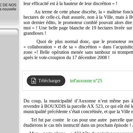
leur efficacité est à la hauteur de leur discrétion » !
RE DE NOS
la nouvelle
Au terme de cette phase discrète, la « maîtrise fonc
hectares de celle-ci, était assurée, non à la Ville, mai
son dernier édito, le promoteur comblé pouvait alors dir
moi » ! Une belle page blanche de 19 hectares livrée sur 
grandioses !
Quoi de plus normal donc, que le promoteur rem
« collaboration » et de sa « discrétion » dans l’acquisiti
zone »! Belle opération menée sans tambour ni trompet
après le vote-croupion du 17 décembre 2008 !
Télécharger
inf'auxonne n°25
Du coup, la municipalité d’Auxonne n’eut même pas à 
revendre à BOUXDIS la parcelle AX 523, ce qui eût été le c
municipalité précédente s’était concrétisée, et que la Ville 
Tel fut par contre
le cas pour une autre
parcelle que
étudierons le cas très instructif dans un prochain épisode !