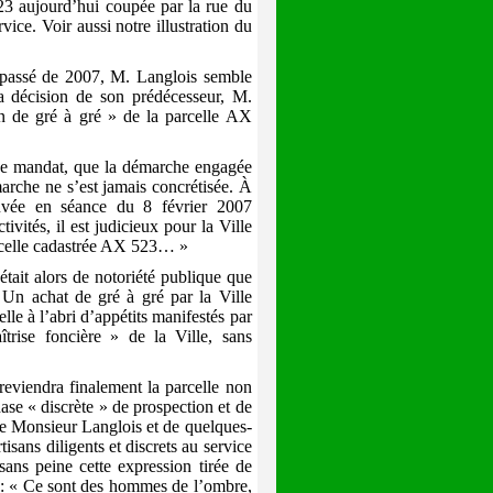
3 aujourd’hui coupée par la rue du
vice. Voir aussi notre illustration du
u passé de 2007, M. Langlois semble
 décision de son prédécesseur, M.
 de gré à gré » de la parcelle AX
de mandat, que la démarche engagée
arche ne s’est jamais concrétisée. À
ouvée en séance du 8 février 2007
ivités, il est judicieux pour la Ville
parcelle cadastrée AX 523… »
était alors de notoriété publique que
. Un achat de gré à gré par la Ville
lle à l’abri d’appétits manifestés par
îtrise foncière » de la Ville, sans
eviendra finalement la parcelle non
ase « discrète » de prospection et de
e Monsieur Langlois et de quelques-
sans diligents et discrets au service
sans peine cette expression tirée de
 : « Ce sont des hommes de l’ombre,