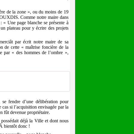
ière de la zone », ou du moins de 19
s à BOUXDIS. Comme notre maire dans
e : « Une page blanche se présente à
un plateau pour y écrire des projets
erciât par écrit notre maire de sa
on de cette « maîtrise foncière de la
te par « des hommes de l’ombre »,
se fendre d’une délibération pour
as si l’acquisition envisagée par la
en fût devenue propriétaire.
 possédait déjà la Ville et dont nous
 À bientôt donc !