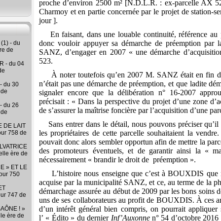
proche d’environ 2500 m² [N.D.L.R. : ex-parcelle AX 52
Charmoy et en partie concernée par le projet de station-ser
jour ].
En faisant, dans une louable continuité, référence a
donc vouloir appuyer sa démarche de préemption par la
(1) - du
re de
SANZ, d’engager en 2007 « une démarche d’acquisition
523.
 - du 04
de
À noter toutefois qu’en 2007 M. SANZ était en fin 
n’était pas une démarche de préemption, et que ladite dém
- du 30
 de
signaler encore que la délibération n° 16-2007 appr
précisait : « Dans la perspective du projet d’une zone d’act
- du 26
de s’assurer la maîtrise foncière par l’acquisition d’une 
 de
Sans entrer dans le détail, nous pouvons préciser qu’il 
 DE LAIT
les propriétaires de cette parcelle souhaitaient la vendre
our 758 de
pouvait donc alors sembler opportun afin de mettre la parce
LVATRICE
des promoteurs éventuels, et de garantir ainsi la « ma
elle ère de
nécessairement « brandir le droit de
préemption ».
E » ET LE
L’histoire nous enseigne que c’est à BOUXDIS que r
our 750
acquise par la municipalité SANZ, et ce, au terme de la ph
ET
démarchage assurée au début de 2009 par les bons soins d
our 747 de
uns de ses collaborateurs au profit de BOUXDIS. À ces arti
d’un intérêt général bien compris, on pourrait appliquer 
AÔNE ! »
lle ère de
l’ « Édito » du dernier
Inf’Auxonne
n° 54 d’octobre 2016