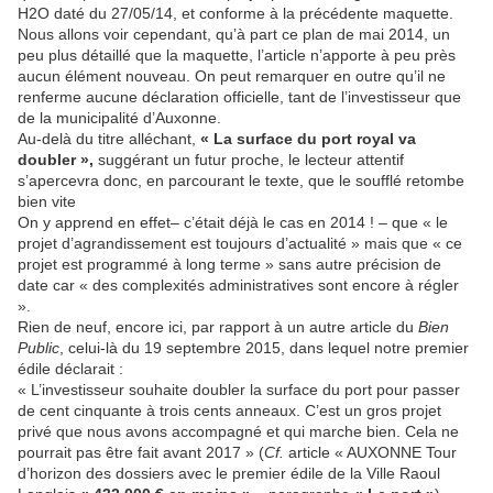
H2O daté du 27/05/14, et conforme à la précédente maquette.
Nous allons voir cependant, qu’à part ce plan de mai 2014, un
peu plus détaillé que la maquette, l’article n’apporte à peu près
aucun élément nouveau. On peut remarquer en outre qu’il ne
renferme aucune déclaration officielle, tant de l’investisseur que
de la municipalité d’Auxonne.
Au-delà du titre alléchant,
« La surface du port royal va
doubler
»,
suggérant un futur proche, le lecteur attentif
s’apercevra donc, en parcourant le texte, que le soufflé retombe
bien vite
On y apprend en effet– c’était déjà le cas en 2014 ! – que « le
projet d’agrandissement est toujours d’actualité » mais que « ce
projet est programmé à long terme » sans autre précision de
date car « des complexités administratives sont encore à régler
».
Rien de neuf, encore ici, par rapport à un autre article du
Bien
Public
, celui-là du 19 septembre 2015, dans lequel notre premier
édile déclarait :
« L’investisseur souhaite doubler la surface du port pour passer
de cent cinquante à trois cents anneaux. C’est un gros projet
privé que nous avons accompagné et qui marche bien. Cela ne
pourrait pas être fait avant 2017 » (
Cf.
article « AUXONNE Tour
d’horizon des dossiers avec le premier édile de la Ville Raoul