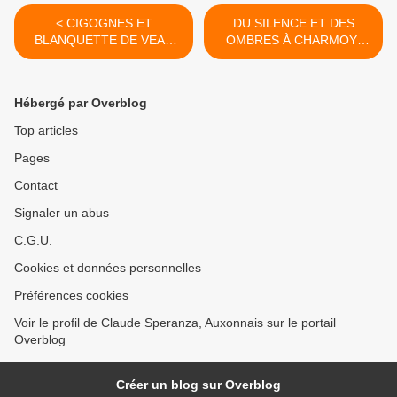
< CIGOGNES ET
DU SILENCE ET DES
BLANQUETTE DE VEAU
OMBRES À CHARMOY-
AU CAVEAU DU CHÂTEAU
CITY - du 19 MAI 2016
- du 16 MAI 2016 (J+2707
(J+2710 après le vote
après le vote négatif
négatif fondateur) >
Hébergé par Overblog
fondateur)
Top articles
Pages
Contact
Signaler un abus
C.G.U.
Cookies et données personnelles
Préférences cookies
Voir le profil de Claude Speranza, Auxonnais sur le portail
Overblog
Créer un blog sur Overblog