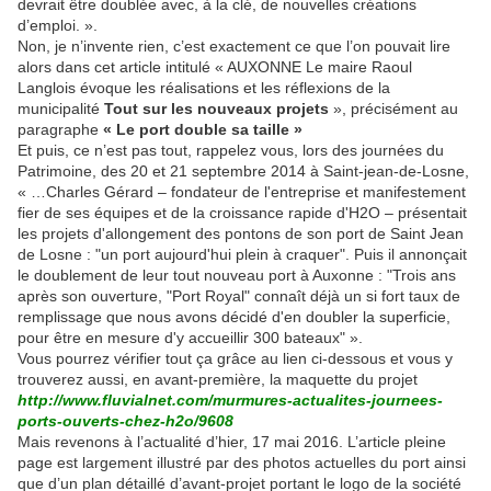
devrait être doublée avec, à la clé, de nouvelles créations
d’emploi. ».
Non, je n’invente rien, c’est exactement ce que l’on pouvait lire
alors dans cet article intitulé « AUXONNE Le maire Raoul
Langlois évoque les réalisations et les réflexions de la
municipalité
Tout sur les nouveaux projets
», précisément au
paragraphe
« Le port double sa taille »
Et puis, ce n’est pas tout, rappelez vous, lors des journées du
Patrimoine, des 20 et 21 septembre 2014 à Saint-jean-de-Losne,
« …Charles Gérard – fondateur de l'entreprise et manifestement
fier de ses équipes et de la croissance rapide d'H2O – présentait
les projets d'allongement des pontons de son port de Saint Jean
de Losne : "un port aujourd'hui plein à craquer". Puis il annonçait
le doublement de leur tout nouveau port à Auxonne : "Trois ans
après son ouverture, "Port Royal" connaît déjà un si fort taux de
remplissage que nous avons décidé d'en doubler la superficie,
pour être en mesure d'y accueillir 300 bateaux" ».
Vous pourrez vérifier tout ça grâce au lien ci-dessous et vous y
trouverez aussi, en avant-première, la maquette du projet
http://www.fluvialnet.com/murmures-actualites-journees-
ports-ouverts-chez-h2o/9608
Mais revenons à l’actualité d’hier, 17 mai 2016. L’article pleine
page est largement illustré par des photos actuelles du port ainsi
que d’un plan détaillé d’avant-projet portant le logo de la société