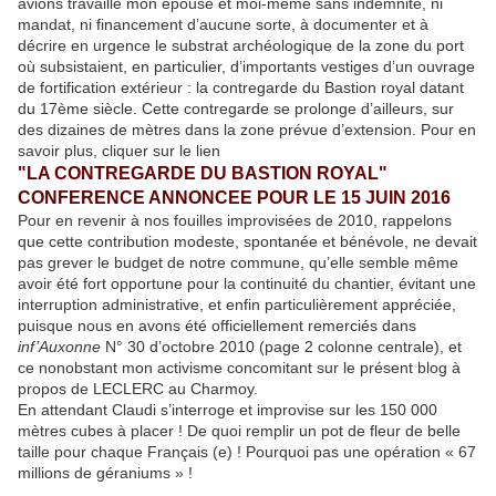
avions travaillé mon épouse et moi-même sans indemnité, ni
mandat, ni financement d’aucune sorte, à documenter et à
décrire en urgence le substrat archéologique de la zone du port
où subsistaient, en particulier, d’importants vestiges d’un ouvrage
de fortification extérieur : la contregarde du Bastion royal datant
du 17ème siècle. Cette contregarde se prolonge d’ailleurs, sur
des dizaines de mètres dans la zone prévue d’extension. Pour en
savoir plus, cliquer sur le lien
"LA CONTREGARDE DU BASTION ROYAL"
CONFERENCE ANNONCEE POUR LE 15 JUIN 2016
Pour en revenir à nos fouilles improvisées de 2010, rappelons
que cette contribution modeste, spontanée et bénévole, ne devait
pas grever le budget de notre commune, qu’elle semble même
avoir été fort opportune pour la continuité du chantier, évitant une
interruption administrative, et enfin particulièrement appréciée,
puisque nous en avons été officiellement remerciés dans
inf’Auxonne
N° 30 d’octobre 2010 (page 2 colonne centrale), et
ce nonobstant mon activisme concomitant sur le présent blog à
propos de LECLERC au Charmoy.
En attendant Claudi s’interroge et improvise sur les 150 000
mètres cubes à placer ! De quoi remplir un pot de fleur de belle
taille pour chaque Français (e) ! Pourquoi pas une opération « 67
millions de géraniums » !