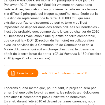
Langlois
« 432 000 € en moins »
» paragraphe
« Le port »
)
Pas avant 2017, c’est sûr ! Seul fait vraiment nouveau dans
l’article d’hier, l’évocation d’un problème de taille en ces termes :
« la difficulté principale qui bloque aujourd’hui cette étude est la
question du replacement de la terre [150 000 m3] qui sera
extraite pour l’agrandissement du port », terre « qu’il est
impossible de déposer dans des zones polluées ou inondables ».
Il est très probable que, comme dans le cas du chantier de 2010
qui nécessita l’évacuation d’une quantité de terre comparable,
que ce soit la « DDT (Direction du Territoire) en collaboration
avec les services de la Communauté de Communes et de la
Mairie d’Auxonne [qui soit en charge d’instruire] le dossier de
dépôt de la terre issue du port ». (
Cf. inf’Auxonne
N° 30 d’octobre
2010 (page 2 colonne centrale)).
Télécharger
/ob_008ac1_inf-auxonne-n-30
Espérons quand même que, pour autant, le projet ne sera pas
enterré et que cette fois-ci, au moins, les relevés archéologiques
préalables n’incomberont pas à l’initiative de bénévoles.
En effet, durant l’été 2010 et devant certaines carences, nous