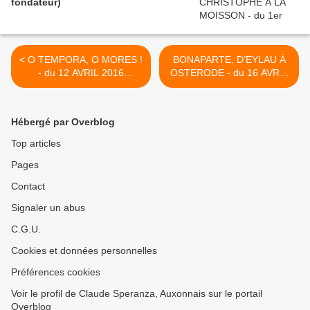
fondateur)
< O TEMPORA, O MORES !
BONAPARTE, D’EYLAU À
- du 12 AVRIL 2016
OSTERODE - du 16 AVRIL
(J+2673 après le vote
2016 (J+2677après le vote
négatif fondateur)
négatif fondateur) >
Hébergé par Overblog
Top articles
Pages
Contact
Signaler un abus
C.G.U.
Cookies et données personnelles
Préférences cookies
Voir le profil de Claude Speranza, Auxonnais sur le portail
Overblog