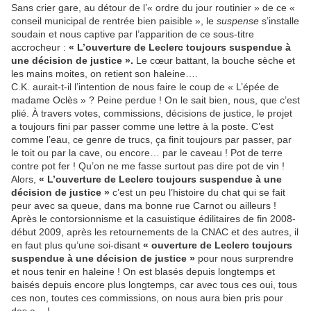
Sans crier gare, au détour de l’« ordre du jour routinier » de ce «
conseil municipal de rentrée bien paisible », le
suspense
s’installe
soudain et nous captive par l’apparition de ce sous-titre
accrocheur :
« L’ouverture de Leclerc toujours suspendue à
une décision de justice ».
Le cœur battant, la bouche sèche et
les mains moites, on retient son haleine….
C.K. aurait-t-il l’intention de nous faire le coup de « L’épée de
madame Oclès » ? Peine perdue ! On le sait bien, nous, que c’est
plié. À travers votes, commissions, décisions de justice, le projet
a toujours fini par passer comme une lettre à la poste. C’est
comme l’eau, ce genre de trucs, ça finit toujours par passer, par
le toit ou par la cave, ou encore… par le caveau ! Pot de terre
contre pot fer ! Qu’on ne me fasse surtout pas dire pot de vin !
Alors,
« L’ouverture de Leclerc toujours suspendue à une
décision de justice »
c’est un peu l’histoire du chat qui se fait
peur avec sa queue, dans ma bonne rue Carnot ou ailleurs !
Après le contorsionnisme et la casuistique édilitaires de fin 2008-
début 2009, après les retournements de la CNAC et des autres, il
en faut plus qu’une soi-disant
« ouverture de Leclerc toujours
suspendue à une décision de justice »
pour nous surprendre
et nous tenir en haleine ! On est blasés depuis longtemps et
baisés depuis encore plus longtemps, car avec tous ces oui, tous
ces non, toutes ces commissions, on nous aura bien pris pour