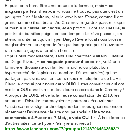
des c… !
Et puis, on a beau être amoureux de la formule, mais
« ce
magasin porteur d’espoir »
, vous ne trouvez pas que c’est un
peu gros ? Ah ! Malraux, si tu le voyais ton
Espoir
, comme il est
grand, comme il est beau ! Au Charmoy, regardez passer l’espoir
humain à la caisse, en caddie, et en promo ! Édouard Detaille, le
peintre de batailles peignit en son temps « Le rêve passe », on
attend maintenant qu’un hyper Diego Rivera local nous brosse
magistralement une grande fresque inaugurale pour l’ouverture.
« L’espoir à gogos » ferait un bon titre !
Et puis plus modestement, sans aller chercher Malraux, Detaille
ou Diego Rivera,
« ce magasin porteur d’espoir »
, voilà une
formule enthousiaste qui fait bon marché, ou plutôt bon
hypermarché de l’opinion de nombre d’Auxonnais(es) qui ne
partagent pas si naïvement cet « espoir », téléphoné de LURE !
Claudi a croqué pour nous deux OUIOUIstes convaincus qui ont
mis leur OUI dans l’urne et tous leurs espoirs dans le Charmoy !
À propos de LURE et de la fameuse consultation de 2010, les
amateurs d’histoire charmoysienne pourront découvrir sur
Facebook
un vestige archéologique dont nous ignorions encore
récemment l’existence : le site groupe social
« Une zone
commerciale à Auxonne ? Moi, je vote OUI ! »
. À la différence
d’autres sites, cette hyper-Palmyre a survécu !
https://www.facebook.com/#!/groups/121467064533593/?