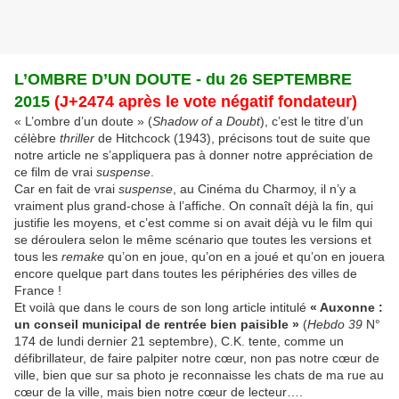
L’OMBRE D’UN DOUTE - du 26 SEPTEMBRE
2015
(J+2474 après le vote négatif fondateur)
« L’ombre d’un doute » (
Shadow of a Doubt
), c’est le titre d’un
célèbre
thriller
de Hitchcock (1943), précisons tout de suite que
notre article ne s’appliquera pas à donner notre appréciation de
ce film de vrai
suspense
.
Car en fait de vrai
suspense
, au Cinéma du Charmoy, il n’y a
vraiment plus grand-chose à l’affiche. On connaît déjà la fin, qui
justifie les moyens, et c’est comme si on avait déjà vu le film qui
se déroulera selon le même scénario que toutes les versions et
tous les
remake
qu’on en joue, qu’on en a joué et qu’on en jouera
encore quelque part dans toutes les périphéries des villes de
France !
Et voilà que dans le cours de son long article intitulé
« Auxonne :
un conseil municipal de rentrée bien paisible »
(
Hebdo 39
N°
174 de lundi dernier 21 septembre), C.K. tente, comme un
défibrillateur, de faire palpiter notre cœur, non pas notre cœur de
ville, bien que sur sa photo je reconnaisse les chats de ma rue au
cœur de la ville, mais bien notre cœur de lecteur….