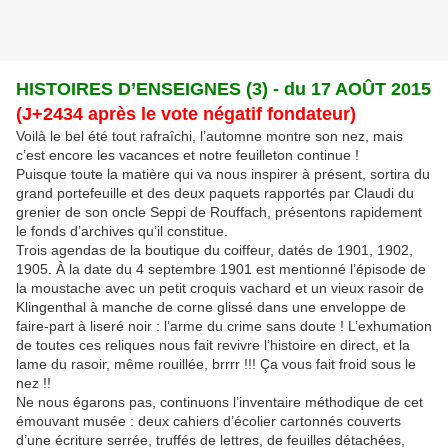
HISTOIRES D’ENSEIGNES (3) - du 17 AOÛT 2015
(J+2434 après le vote négatif fondateur)
Voilà le bel été tout rafraîchi, l’automne montre son nez, mais
c’est encore les vacances et notre feuilleton continue !
Puisque toute la matière qui va nous inspirer à présent, sortira du
grand portefeuille et des deux paquets rapportés par Claudi du
grenier de son oncle Seppi de Rouffach, présentons rapidement
le fonds d’archives qu’il constitue.
Trois agendas de la boutique du coiffeur, datés de 1901, 1902,
1905. À la date du 4 septembre 1901 est mentionné l’épisode de
la moustache avec un petit croquis vachard et un vieux rasoir de
Klingenthal à manche de corne glissé dans une enveloppe de
faire-part à liseré noir : l’arme du crime sans doute ! L’exhumation
de toutes ces reliques nous fait revivre l’histoire en direct, et la
lame du rasoir, même rouillée, brrrr !!! Ça vous fait froid sous le
nez !!
Ne nous égarons pas, continuons l’inventaire méthodique de cet
émouvant musée : deux cahiers d’écolier cartonnés couverts
d’une écriture serrée, truffés de lettres, de feuilles détachées,