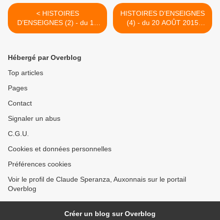
< HISTOIRES
HISTOIRES D’ENSEIGNES
D’ENSEIGNES (2) - du 14
(4) - du 20 AOÛT 2015
AOÛT 2015 (J+2431 après
(J+2437 après le vote
le vote négatif fondateur)
négatif fondateur) >
Hébergé par Overblog
Top articles
Pages
Contact
Signaler un abus
C.G.U.
Cookies et données personnelles
Préférences cookies
Voir le profil de Claude Speranza, Auxonnais sur le portail
Overblog
Créer un blog sur Overblog