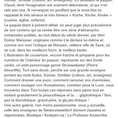
Künste, Schilder (culture, art, enseignes). En défaisant le paquet,
Claudi, dont l’imagination est vraiment débordante, et qui n’en
rate pas une, fit remarquer en pouffant que le sous-titre lui
rappelait le très sérieux et très fameux « Küche, Kirche, Kinder »
(cuisine, église, enfants).
Le paquet étant à présent défait, on peut juger plus précisément
de son contenu qui se révèle être une série d’almanachs
composites publiés, au tout début du siècle dernier, par Herr
Doktor Meissner, originaire comme il le déclare lui-même et
comme son nom l’indique de Meissen, célèbre ville de Saxe, où
se cuit, dans les meilleurs fours, le meilleur kaolin.
L’illustration de couverture, encore fraîche et pimpante pour les
numéros de l’intérieur du paquet, représente sur des fonds
variés, un petit personnage genre Struwwelpeter (Pierre
ébouriffé), Toni sans doute, perché sur une grande enseigne
portant les mots Kultur, Künste, Schilder (culture, art, enseignes).
Comment dresser une puce, comment ramoner vos cheminées,
comment soulager vos rhumatismes, combien pèse la Lune, vous
trouverez dans
Toni
toutes ces réponses sans peine tout en
visitant gratuitement la pinacothèque et la…. glyptothèque ! Non,
pas la discothèque, grand-père, la gly-pto-thèque !
Une autre galerie, non moins passionnante, vous y accueille,
celle des enseignes de Niederziwweldorf dûment classées et
répertoriées. Boutique ! Keskyen-na ! Le Professor Knatschke