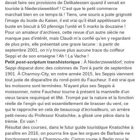
devait faire ses provisions de Delikatessen quand il venait en
touriste à Niederziwweldorf ! C’est que le petit commerce
marchait bien en ce temps-là ! Tiens, une souris a juste grignoté
l’image du buste du Kaiser, il est vrai qu’il était appétissant ce
buste en biscuit à 50 pfennigs l’unité et 5 marks la douzaine !
Pour un amateur d’archives, cette revue d’un autre siècle ne
manque pas d’intérêt, mais Claudi m’a confié qu’en y regardant
de plus près, elle présentait une grave lacune : à partir de
septembre 2001, on n’y trouve plus aucune trace du coiffeur
Seppi et de son enseigne ! Ah ! La Vache !
Petit
post-scriptum
transhistorique
: À Niederziwweldorf, notre
Seppi disparut donc des colonnes de
Toni
à partir de septembre
1901. À Charmoy-City, en notre année 2015, les Seppis viennent
tout juste de disparaître du rond-point du Faucheur. Il est vrai que
les moissons sont terminées. N’ayant plus ses Seppis à
moissonner, notre Faucheur tourne à présent la manivelle d’un
vieux tarare requinqué et lifté. Trompé par la nature et la fonction
réelle de l’engin qui est essentiellement de brasser du vent, ce
qui le rapproche en cela de beaucoup d’écrivailleurs, un arrière
petit-neveu du Professor Knatschke, a glissé une pièce dans la
trémie. En vain !
Résultat des courses, dans le futur guide touristique Knatschke à
paraître en 2016, on pourrra lire que les orgues de Barbarie ne
fonctionnent pas à Charmoy-city. Carton rouge à Berlin pour le