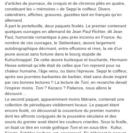
d’articles de journaux, de croquis et de chromos pliés en quatre,
constituant les « mémoires » de Seppi le coiffeur. Divers
calendriers, affiches, gravures, gazettes tant en français qu’en
allemand.
À part le portefeuille, deux paquets ficelés. Le premier contenant
quelques ouvrages en allemand de Jean Paul Richter, dit Jean
Paul, humoriste romantique à peu près inconnu en France. Au
nombre de ces ouvrages, le
Siebenkaes
, œuvre largement
autobiographique décrivant, entre effusions et rires, la vie d’un
jeune avocat sans fortune dans le bourg stupide de
Kuhschnappel. De cette œuvre burlesque et touchante, Hermann
Hesse estimait qu’elle était de celles que l’on reprend pour sa
chaleur humaine, l’âge venu, ou dans l’épreuve. Seppi le coiffeur,
après ses journées barbantes de barbier, était sans doute inspiré
par ces bonnes lectures !! La lecture de
Toni
, en revanche devait
l’inspirer moins.
Toni
? Kezaco ? Patience, nous allons le
découvrir…
Le second paquet, apparemment moins littéraire, contenait une
collection de périodiques visiblement locaux. Le paquet étant
encore ficelé, on découvrait la couverture du premier numéro
dont les affronts conjugués de la poussière séculaire et des
souris du grenier avait éteint les couleurs criardes. Sous la ficelle,
on lisait ce titre en ronde gothique
Toni
et en sous-titre : Kultur,