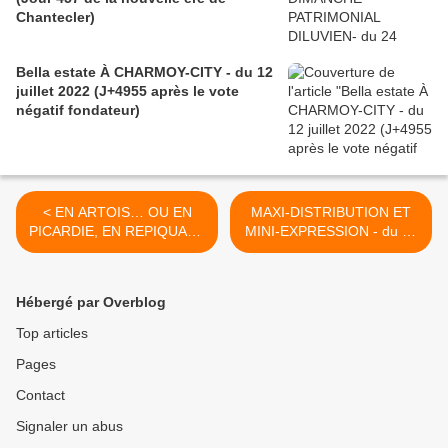
Chantecler)
Bella estate À CHARMOY-CITY - du 12
juillet 2022 (J+4955 après le vote
négatif fondateur)
< EN ARTOIS… OU EN
MAXI-DISTRIBUTION ET
PICARDIE, EN REPIQUANT
MINI-EXPRESSION - du 28
DES RADIS - du 24 JUIN
JUIN 2015 (J+2384 après le
2015 (J+2380 après le vote
vote négatif fondateur) >
négatif fondateur)
Hébergé par Overblog
Top articles
Pages
Contact
Signaler un abus