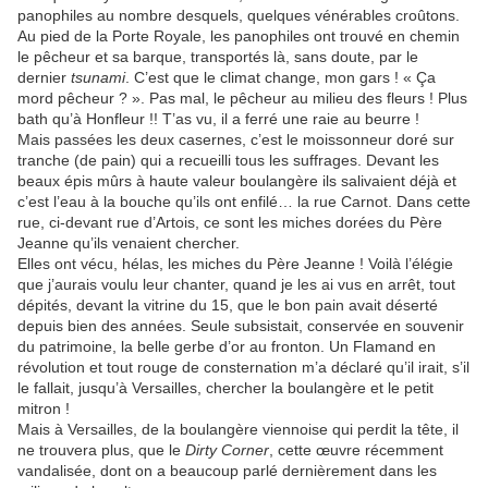
panophiles au nombre desquels, quelques vénérables croûtons.
Au pied de la Porte Royale, les panophiles ont trouvé en chemin
le pêcheur et sa barque, transportés là, sans doute, par le
dernier
tsunami
. C’est que le climat change, mon gars ! « Ça
mord pêcheur ? ». Pas mal, le pêcheur au milieu des fleurs ! Plus
bath qu’à Honfleur !! T’as vu, il a ferré une raie au beurre !
Mais passées les deux casernes, c’est le moissonneur doré sur
tranche (de pain) qui a recueilli tous les suffrages. Devant les
beaux épis mûrs à haute valeur boulangère ils salivaient déjà et
c’est l’eau à la bouche qu’ils ont enfilé… la rue Carnot. Dans cette
rue, ci-devant rue d’Artois, ce sont les miches dorées du Père
Jeanne qu’ils venaient chercher.
Elles ont vécu, hélas, les miches du Père Jeanne ! Voilà l’élégie
que j’aurais voulu leur chanter, quand je les ai vus en arrêt, tout
dépités, devant la vitrine du 15, que le bon pain avait déserté
depuis bien des années. Seule subsistait, conservée en souvenir
du patrimoine, la belle gerbe d’or au fronton. Un Flamand en
révolution et tout rouge de consternation m’a déclaré qu’il irait, s’il
le fallait, jusqu’à Versailles, chercher la boulangère et le petit
mitron !
Mais à Versailles, de la boulangère viennoise qui perdit la tête, il
ne trouvera plus, que le
Dirty Corner
, cette œuvre récemment
vandalisée, dont on a beaucoup parlé dernièrement dans les