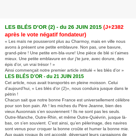
LES BLÉS D’OR (2) - du 26 JUIN 2015
(J+2382
après le vote négatif fondateur)
« Les maïs ne pousseront plus au Charmoy, mais en ville nous
avons à présent une petite emblavure. Non pas, une bavure,
grand-père ! Une petite em-bla-vure! Une pièce de blé si t’aimes
mieux. Une petite emblavure en dur j’te jure, avec dorure, des
épis d’or, un vrai trésor ! »
Ainsi commençait notre premier article intitulé « les blés d’or »
LES BLÉS D’OR - du 21 JUIN 2015
Cet article, nous avait transportés en pleine moisson. Celui
d’aujourd’hui, « Les blés d’or (2)», nous conduira jusque dans le
pétrin !
Chacun sait que notre bonne France est universellement célèbre
pour son bon pain. Ah ! les miches du Père Jeanne, bien des
vieux Auxonnais s’en souviennent ! Ils ne sont pas les seuls.
Outre-Manche, Outre-Rhin, et même Outre-Quiévrin, jusque là-
bas, on s’en souvient. C’est ainsi, qu’en pèlerinage, des navires
sont venus pour croquer la bonne croûte et humer la bonne mie.
Aux quais royaux ils ont accosté, déversant leurs cargaisons de