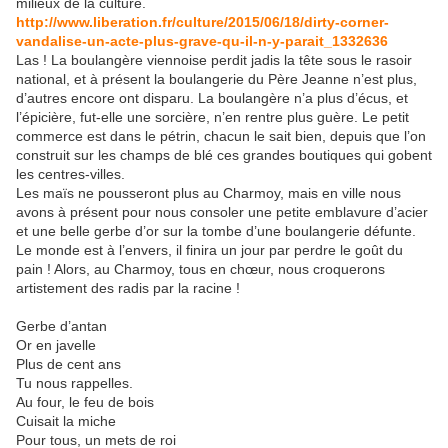
milieux de la culture.
http://www.liberation.fr/culture/2015/06/18/dirty-corner-
vandalise-un-acte-plus-grave-qu-il-n-y-parait_1332636
Las ! La boulangère viennoise perdit jadis la tête sous le rasoir
national, et à présent la boulangerie du Père Jeanne n’est plus,
d’autres encore ont disparu. La boulangère n’a plus d’écus, et
l’épicière, fut-elle une sorcière, n’en rentre plus guère. Le petit
commerce est dans le pétrin, chacun le sait bien, depuis que l’on
construit sur les champs de blé ces grandes boutiques qui gobent
les centres-villes.
Les maïs ne pousseront plus au Charmoy, mais en ville nous
avons à présent pour nous consoler une petite emblavure d’acier
et une belle gerbe d’or sur la tombe d’une boulangerie défunte.
Le monde est à l’envers, il finira un jour par perdre le goût du
pain ! Alors, au Charmoy, tous en chœur, nous croquerons
artistement des radis par la racine !
Gerbe d’antan
Or en javelle
Plus de cent ans
Tu nous rappelles.
Au four, le feu de bois
Cuisait la miche
Pour tous, un mets de roi