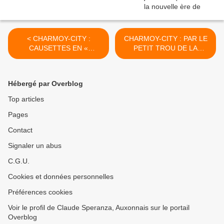
< CHARMOY-CITY :
CHARMOY-CITY : PAR LE
CAUSETTES EN «
PETIT TROU DE LA
JOURNÉE » SUR LE NET -
LUNETTE - du 29 MARS
du 24 MARS 2021 (J+4480
2021 (J+4485 après le vote
après le vote négatif
négatif fondateur) >
Hébergé par Overblog
fondateur)
Top articles
Pages
Contact
Signaler un abus
C.G.U.
Cookies et données personnelles
Préférences cookies
Voir le profil de Claude Speranza, Auxonnais sur le portail
Overblog