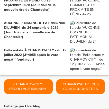
PROXIMITÉ EN PÉRIL- du 26
septembre 2025 (Jour 459 de la
nouvelle ère de Chantecler)
AUXONNE : DIMANCHE PATRIMONIAL
DILUVIEN- du 24 septembre 2025
(Jour 457 de la nouvelle ère de
Chantecler)
Bella estate À CHARMOY-CITY - du 12
juillet 2022 (J+4955 après le vote
négatif fondateur)
< CHARMOY-CITY :
CHARMOY-CITY : DES
DÉCOLLAGE IMMINENT
COMPAGNONS TRÈS
POUR LA REVITALISATION
ÉCLECTIQUES - du 3
? (3) - du 30 AOÛT 2019
SEPTEMBRE 2019 (J+3912
(J+3908 après le vote
après le vote négatif
Hébergé par Overblog
négatif fondateur)
fondateur) >