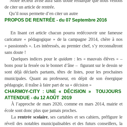
Notre lecteur avisé aura sans doute remarqué que nous venons
de citer un article de rentrée.
Qu’il nous permette d’en citer un autre
PROPOS DE RENTRÉE - du 07 Septembre 2016
En lisant cet article chacun pourra redécouvrir une fameuse
caricature « pédagogique » de la campagne 2014, chère à nos
« passionnés ». Les intéressés, au premier chef, s’y reconnaîtront
sans doute !
Quelques indices pour le
quidam
: les « mauvais élèves » –
bons pour la fessée ou le bonnet d’âne – figurant sur le dessin se
sont déjà déclarés partants, têtes de listes, pour les prochaines
municipales. Quant au professeur, en dépit de son énergique
pédagogie, il traîne à faire part de sa « décision »
CHARMOY-CITY : UNE « DÉCISION » TOUJOURS
ATTENDUE - du 12 AOÛT 2019
À l’approche de mars 2020, comme en mars 2014, mairie et
école sont donc plus que jamais proches.
La
rentrée scolaire
, ses cartables et ses cahiers, préfigure le
réveil des notables municipalisables et des futurs conseillers, la