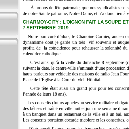
À propos de fête patronale, que nos syndicalistes se ra
de notre Sainte patronne, Notre-Dame, et n’a donc rien à
CHARMOY-CITY : L’OIGNON FAIT LA SOUPE ET 
7 SEPTEMBRE 2019
Notre bon curé d’alors, le Chanoine Cornier, ancien d
dynamisme dont je garde un très vif souvenir et auque
profita de la coïncidence pour rehausser la solennité du
calendrier catholique.
C’est ainsi qu’à la veille du dimanche 8 septembre (
suivant la date, le centre-ville s’animait d’une procession d
hauts parleurs sur véhicule des maisons de radio Jean Fou
Place de l’Église à la Cour du vieil Hôpital.
Cette fête était aussi un grand jour pour les conscrits
l’année de leurs 18 ans).
Les conscrits (futurs appelés au service militaire obligato
des bêtises et traîné en ville nuit et jour une semaine duran
à un banquet dans un restaurant de la ville et à un bal, aux
Les conscrits portaient cocarde tricolore et les conscrites,
D’où venait l’argent pour les bamboches arrosées entre