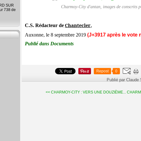
ARD SUR
Charmoy-City d'antan, images de conscrits po
ur 738 de
Chantecler
C.S. Rédacteur de
,
Auxonne, le 8 septembre 2019
(J+3917 après le vote 
Publié dans Documents
Repost
0
Publié par Claude
<< CHARMOY-CITY : VERS UNE DOUZIÈME...
CHARMOY