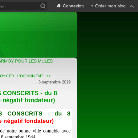
Connexion
+
Créer mon blog
ARMOY POUR LES MULES"
-CITY : L’OIGNON FAIT... >>
8 septembre 2019
CONSCRITS - du 8
négatif fondateur)
S CONSCRITS - du 8
e négatif fondateur)
 de notre bonne ville coïncide avec
le 8 septembre 1944.