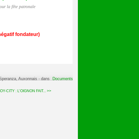
ur la fête patronale
négatif fondateur)
 Speranza, Auxonnais
-
dans
Documents
-CITY : L’OIGNON FAIT... >>