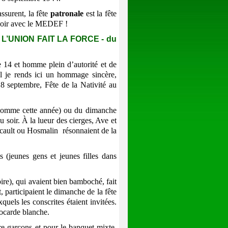
ssurent, la fête
patronale
est la fête
 voir avec le MEDEF !
L’UNION FAIT LA FORCE - du
e 14 et homme plein d’autorité et de
l je rends ici un hommage sincère,
 8 septembre, Fête de la Nativité au
comme cette année) ou du dimanche
u soir. À la lueur des cierges, Ave et
rcault ou Hosmalin résonnaient de la
 (jeunes gens et jeunes filles dans
ire), qui avaient bien bamboché, fait
t, participaient le dimanche de la fête
quels les conscrites étaient invitées.
 cocarde blanche.
 garçons et pour le banquet mixte,