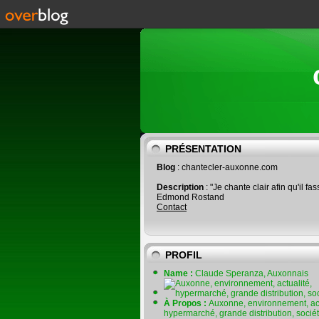
PRÉSENTATION
Blog
: chantecler-auxonne.com
Description
: "Je chante clair afin qu'il fas
Edmond Rostand
Contact
PROFIL
Name :
Claude Speranza, Auxonnais
À Propos :
Auxonne, environnement, act
hypermarché, grande distribution, socié