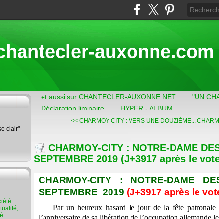
chantecler-auxonne.com
et aussi sur CHANTECLER-AUXONNE.NET
"UN CH
Déclaration liminaire
HYPER - ALBUM
<< CHARMOY-CITY : VERS UNE DOUZIÈME...
CHARMOY
se clair"
CHARMOY-CITY : NOTRE-DAME DES 
SEPTEMBRE 2019 (J+3917 après le vote 
CHARMOY-CITY : NOTRE-DAME DE
SEPTEMBRE 2019
(J+3917 après le vot
Par un heureux hasard le jour de la fête patronale
ualité,
té
l’anniversaire de sa libération de l’occupation allemande 