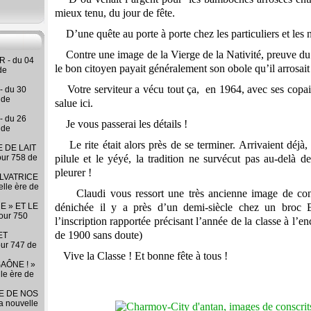
mieux tenu, du jour de fête.
D’une quête au porte à porte chez les particuliers et 
Contre une image de la Vierge de la Nativité, preuve du p
 - du 04
le bon citoyen payait généralement son obole qu’il arrosai
de
Votre serviteur a vécu tout ça, en 1964, avec ses copain
- du 30
 de
salue ici.
- du 26
Je vous passerai les détails !
 de
Le rite était alors près de se terminer. Arrivaient déjà, 
 DE LAIT
our 758 de
pilule et le yéyé, la tradition ne survécut pas au-del
pleurer !
LVATRICE
elle ère de
Claudi vous ressort une très ancienne image de conscr
E » ET LE
dénichée il y a près d’un demi-siècle chez un broc E
our 750
l’inscription rapportée précisant l’année de la classe à l’en
de 1900 sans doute)
ET
our 747 de
Vive la Classe ! Et bonne fête à tous !
AÔNE ! »
lle ère de
RE DE NOS
la nouvelle