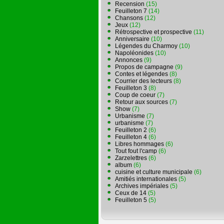
Recension
(15)
Feuilleton 7
(14)
Chansons
(12)
Jeux
(12)
Rétrospective et prospective
(11)
Anniversaire
(10)
Légendes du Charmoy
(10)
Napoléonides
(10)
Annonces
(9)
Propos de campagne
(9)
Contes et légendes
(8)
Courrier des lecteurs
(8)
Feuilleton 3
(8)
Coup de coeur
(7)
Retour aux sources
(7)
Show
(7)
Urbanisme
(7)
urbanisme
(7)
Feuilleton 2
(6)
Feuilleton 4
(6)
Libres hommages
(6)
Tout fout l'camp
(6)
Zarzelettres
(6)
album
(6)
cuisine et culture municipale
(6)
Amitiés internationales
(5)
Archives impériales
(5)
Ceux de 14
(5)
Feuilleton 5
(5)