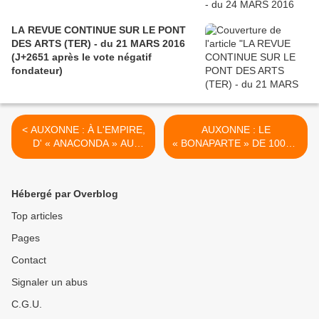
LA REVUE CONTINUE SUR LE PONT
DES ARTS (TER) - du 21 MARS 2016
(J+2651 après le vote négatif
fondateur)
< AUXONNE : À L'EMPIRE,
AUXONNE : LE
D' « ANACONDA » AU
« BONAPARTE » DE 100NF
GRAND TÉTRA - du 29
CRÈVE L'ÉCRAN- du 04
janvier 2026 (Jour 584 de la
février 2026- (Jour 590 de
nouvelle ère de Chantecler)
la nouvelle ère de
Hébergé par Overblog
Chantecler) >
Top articles
Pages
Contact
Signaler un abus
C.G.U.