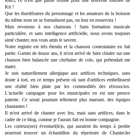
souci, ce n'est que partie remise pour une nouvelle tournée de
Kir !
Que les thuriféraires du personnage et les amateurs de la boisson
du même nom ne se formalisent pas, on leur en resservira !
Mais revenons à nos chansons ! Sans formation musicale
particulière, et sans intelligence artificielle, nous avons toujours
aimé chanter, nos vrais amis le savent.
Notre registre est très étendu et la chanson contestataire en fait
partie. Gamin de douze ans, il m'est arrivé de faire chialer sur une
chanson bien balancée une cheftaine de colo, qui prétendait me
mater.
Je suis naturellement allergique aux artifices techniques, sans
doute à tort, en ce temps présent où tant d'artifices embellissent
une réalité bien plate par les commodités des rézosocios.
L'actuelle campagne pour les municipales en est une preuve
patente. Ce serait pourtant tellement plus marrant, des équipes
chantantes !
Il m'est arrivé de chanter avec feu, mais sans artifices, dans le
cadre de ce blog, comme je l'aurais fait en bonne compagnie.
Les curieux(ses) éventuel(le)s, qui auraient du temps à perdre
pourront trouver un échantillon du répertoire de Chantecler