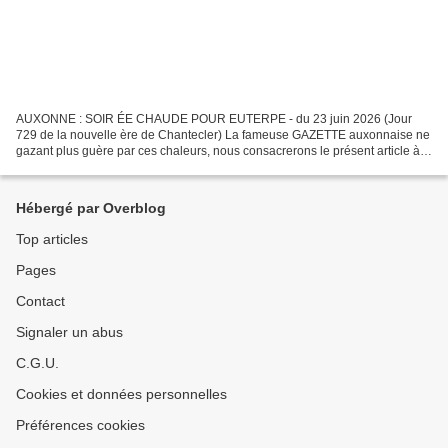
AUXONNE : SOIR ÉE CHAUDE POUR EUTERPE - du 23 juin 2026 (Jour
729 de la nouvelle ère de Chantecler) La fameuse GAZETTE auxonnaise ne
gazant plus guère par ces chaleurs, nous consacrerons le présent article à
la musique et à sa muse Euterpe. Nos lecteur(e)s...
Hébergé par Overblog
Top articles
Pages
Contact
Signaler un abus
C.G.U.
Cookies et données personnelles
Préférences cookies