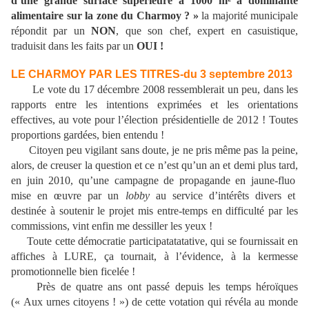
d’une grande surface supérieure à 1000 m² à dominante
alimentaire sur la zone du Charmoy ? »
la majorité municipale
répondit par un
NON
, que son chef, expert en casuistique,
traduisit dans les faits par un
OUI !
LE CHARMOY PAR LES TITRES-du 3 septembre 2013
Le vote du 17 décembre 2008 ressemblerait un peu, dans les
rapports entre les intentions exprimées et les orientations
effectives, au vote pour l’élection présidentielle de 2012 ! Toutes
proportions gardées, bien entendu !
Citoyen peu vigilant sans doute, je ne pris même pas la peine,
alors, de creuser la question et ce n’est qu’un an et demi plus tard,
en juin 2010, qu’une campagne de propagande en jaune-fluo
mise en œuvre par un
lobby
au service d’intérêts divers et
destinée à soutenir le projet mis entre-temps en difficulté par les
commissions, vint enfin me dessiller les yeux !
Toute cette démocratie participatatatative, qui se fournissait en
affiches à LURE, ça tournait, à l’évidence, à la kermesse
promotionnelle bien ficelée !
Près de quatre ans ont passé depuis les temps héroïques
(« Aux urnes citoyens ! ») de cette votation qui révéla au monde