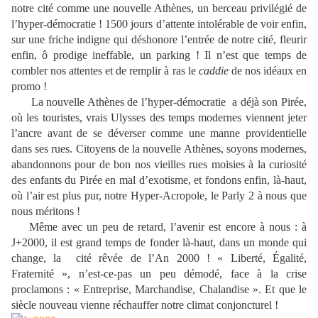
notre cité comme une nouvelle Athènes, un berceau privilégié de
l’hyper-démocratie ! 1500 jours d’attente intolérable de voir enfin,
sur une friche indigne qui déshonore l’entrée de notre cité, fleurir
enfin, ô prodige ineffable, un parking ! Il n’est que temps de
combler nos attentes et de remplir à ras le
caddie
de nos idéaux en
promo !
La nouvelle Athènes de l’hyper-démocratie a déjà son Pirée,
où les touristes, vrais Ulysses des temps modernes viennent jeter
l’ancre avant de se déverser comme une manne providentielle
dans ses rues. Citoyens de la nouvelle Athènes, soyons modernes,
abandonnons pour de bon nos vieilles rues moisies à la curiosité
des enfants du Pirée en mal d’exotisme, et fondons enfin, là-haut,
où l’air est plus pur, notre Hyper-Acropole, le Parly 2 à nous que
nous méritons !
Même avec un peu de retard, l’avenir est encore à nous : à
J+2000, il est grand temps de fonder là-haut, dans un monde qui
change, la
cité rêvée de l’An 2000 ! « Liberté, Égalité,
Fraternité », n’est-ce-pas un peu démodé, face à la crise
proclamons : « Entreprise, Marchandise, Chalandise ». Et que le
siècle nouveau vienne réchauffer notre climat conjoncturel !