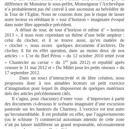
différence de Monsieur le sous-préfet, Monseigneur l’Archevêque
n’a probablement pas été convié à une ascension au belvédère de
la Tour de l’Eglise. Nous ne courons donc pas le risque de lasser
notre lecteur en rééditant le « tour d’horizon » imaginaire évoqué
dans notre libre appendice précédent.
A défaut de tour, de tour d’horizon et même d’ « horizon
2013 », il nous reste cependant un thème d’une belle ampleur :
celui du clocher, et il se trouve aussi, qu’en matière de
« clocher », nous avons
quelques documents d’archives. De
clocher, il fut en effet question, dans au moins deux de nos
articles : « L’or du Bief Pérou » du 12 octobre 2010 retiré (voir
er
« Chantecler au caviar » du 1
juin 2012) et republié après
censure le 31 mai 2012 et « Du Millet pour les petits oiseaux » du
17 septembre 2012.
Dans un souci d’interactivité et de libre création, nous
proposons donc à nos aimables lecteurs un petit exercice
d’imagination pour lequel ils disposeront de quelques matériaux
tirés des articles précédemment cités.
Il s’agira, pour chacun(e) d’entre vous
d’improviser à partir
des documents ci-dessous le scénario imaginaire d’une excursion
pastorale sur les hauteurs du Charmoy. L’exercice est tout autre
qu’invraisemblable. Il est probable en effet, que l’
aggiornamento
(ou le schisme ?) commercial auxonnais attendu de cette zone
n’ait pu laisser indifférent un grand responsable, nécessairement