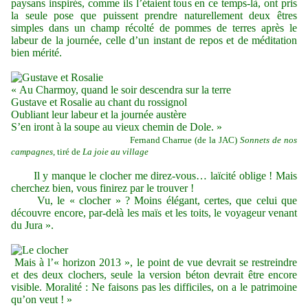
paysans inspirés, comme ils l’étaient tous en ce temps-là, ont pris
la seule pose que puissent prendre naturellement deux êtres
simples dans un champ récolté de pommes de terres après le
labeur de la journée, celle d’un instant de repos et de méditation
bien mérité.
« Au Charmoy, quand le soir descendra sur la terre
Gustave et Rosalie au chant du rossignol
Oubliant leur labeur et la journée austère
S’en iront à la soupe au vieux chemin de Dole. »
Fernand Charrue (de la JAC)
Sonnets de nos
campagnes
, tiré de
La joie au village
Il y manque le clocher me direz-vous… laïcité oblige ! Mais
cherchez bien, vous finirez par le trouver !
Vu, le « clocher » ? Moins élégant, certes, que celui que
découvre encore, par-delà les maïs et les toits, le voyageur venant
du Jura ».
Mais à l’« horizon 2013 », le point de vue devrait se restreindre
et des deux clochers, seule la version béton devrait être encore
visible. Moralité : Ne faisons pas les difficiles, on a le patrimoine
qu’on veut ! »