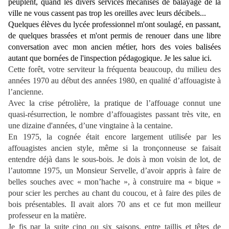
peuplent, quand les divers services mécanisés de balayage de la
ville ne vous cassent pas trop les oreilles avec leurs décibels...
Quelques élèves du lycée professionnel m'ont soulagé, en passant,
de quelques brassées et m'ont permis de renouer dans une libre
conversation avec mon ancien métier, hors des voies balisées
autant que bornées de l'inspection pédagogique. Je les salue ici.
Cette forêt, votre serviteur la fréquenta beaucoup, du milieu des
années 1970 au début des années 1980, en qualité d’affouagiste à
l’ancienne.
Avec la crise pétrolière, la pratique de l’affouage connut une
quasi-résurrection, le nombre d’affouagistes passant très vite, en
une dizaine d'années, d’une vingtaine à la centaine.
En 1975, la cognée était encore largement utilisée par les
affouagistes ancien style, même si la tronçonneuse se faisait
entendre déjà dans le sous-bois. Je dois à mon voisin de lot, de
l’automne 1975, un Monsieur Servelle, d’avoir appris à faire de
belles souches avec « mon’hache », à construire ma « bique »
pour scier les perches au chant du coucou, et à faire des piles de
bois présentables. Il avait alors 70 ans et ce fut mon meilleur
professeur en la matière.
Je fis par la suite cinq ou six saisons, entre taillis et têtes de