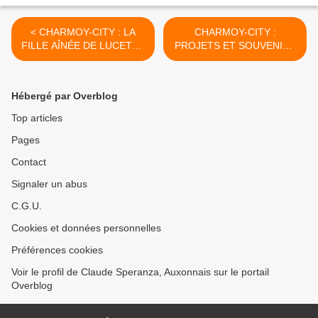
< CHARMOY-CITY : LA
CHARMOY-CITY :
FILLE AÎNÉE DE LUCETTE
PROJETS ET SOUVENIRS
SE MET AU TRICOT- du 30
DANS LA GRANDE RUE (1)
décembre 2021 (J+4761
- du 6 janvier 2022 (J+4768
après le vote négatif
après le vote négatif
Hébergé par Overblog
fondateur)
fondateur) >
Top articles
Pages
Contact
Signaler un abus
C.G.U.
Cookies et données personnelles
Préférences cookies
Voir le profil de Claude Speranza, Auxonnais sur le portail
Overblog