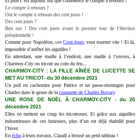
Et puis c’est aujourd’hui que commence le compte à rebours !
Le compte à rebours ?
Oui le compte à rebours des cent jours !
Des cent jours ?
Ben oui ! Des cent jours avant le premier tour de l’élection
présidentielle !
Comme pour Napoléon, ces
Cent-Jours
vont tourner vite ! Et là,
impossible d’arrêter les aiguilles !
En attendant, une maille à l’endroit, une maille à l’envers, à
Charmoy-City on tricote au coin du feu...
CHARMOY-CITY : LA FILLE AÎN
ÉE DE
LUCETTE SE
MET AU TRICOT
- du
30
décembre 2021
Un pull en cachemire pour Patrice et un passe-montagne pour
Charles dans le genre de la
casquette de Charles Bovary
UNE ROSE DE NOËL À
CHARMOY-CITY
- du 20
décembre 2021
Elles en mettent un coup les tricoteuses. Et
grâce aux aiguilles
industrieuses de ces furieuses, plus d’un est déjà rhabillé pour
l’hiver.
En
écho
à leurs travaux, Claudi a brossé un petit tableau !