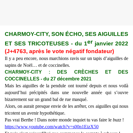
CHARMOY-CITY,
SON ÉCHO, SES AIGUILLES
er
ET SES TRICOTEUSES
- du
1
janvier 2022
(J+47
63,
après le vote négatif fondateur)
Il y a peu encore, nous marchions ravis sur un tapis d’aiguilles de
sapins de Noël… et de coccinelles.
CHARMOY-CITY :
DES CR
È
CHES ET DES
COCCINELLES
- du 27 décembre 2021
Mais les aiguilles de la pendule ont tourné depuis et nous voilà
aujourd’hui précipités dans une nouvelle année qui s’ouvre
bizarrement sur un grand bal de rue masqué.
Alors, on aurait presque envie de les arrêter, ces aiguilles qui nous
tricotent un avenir hypothétique.
Pas vrai Berthe ! Dans notre monde inquiet tu vas faire le
buzz
!
https://www.youtube.com/watch?v=s00n1EizX50