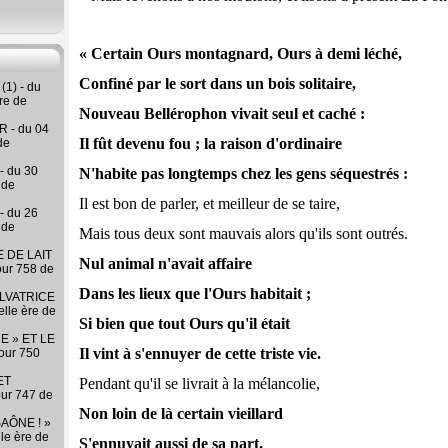
« Certain Ours montagnard, Ours à demi léché,
Confiné par le sort dans un bois solitaire,
(1) - du
re de
Nouveau Bellérophon vivait seul et caché :
 - du 04
Il fût devenu fou ; la raison d'ordinaire
de
- du 30
N'habite pas longtemps chez les gens séquestrés :
 de
Il est bon de parler, et meilleur de se taire,
- du 26
 de
Mais tous deux sont mauvais alors qu'ils sont outrés.
 DE LAIT
Nul animal n'avait affaire
our 758 de
Dans les lieux que l'Ours habitait ;
LVATRICE
elle ère de
Si bien que tout Ours qu'il était
E » ET LE
Il vint à s'ennuyer de cette triste vie.
our 750
ET
Pendant qu'il se livrait à la mélancolie,
our 747 de
Non loin de là certain vieillard
AÔNE ! »
lle ère de
S'ennuyait aussi de sa part.