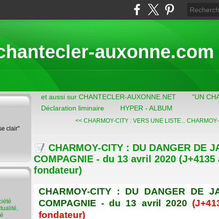
chantecler-auxonne.com
et aussi sur CHANTECLER-AUXONNE.NET
"UN CH
Déclaration liminaire
HYPER - ALBUM
<< CHARMOY-CITY : VERS UNE LISTE...
CHARMOY-CI
se clair"
CHARMOY-CITY : DU DANGER DE J
COMPAGNIE - du 13 avril 2020 (J+4135 a
fondateur)
CHARMOY-CITY : DU DANGER DE J
COMPAGNIE - du 13 avril 2020
(J+413
ualité,
fondateur)
té