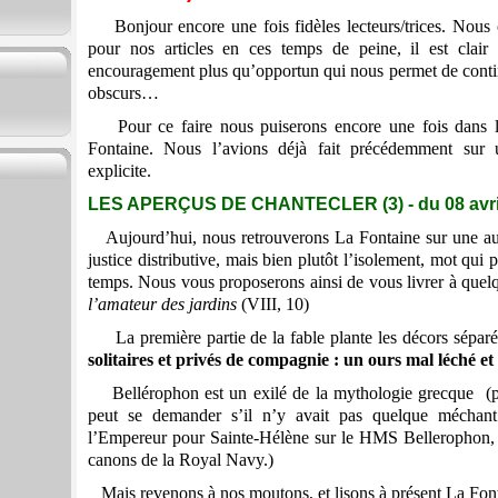
Bonjour encore une fois fidèles lecteurs/trices. Nous 
pour nos articles en ces temps de peine, il est clai
encouragement plus qu’opportun qui nous permet de contin
obscurs…
Pour ce faire nous puiserons encore une fois dans l
Fontaine. Nous l’avions déjà fait précédemment sur un
explicite.
LES APERÇUS DE CHANTECLER (3) - du 08 avri
Aujourd’hui, nous retrouverons La Fontaine sur une aut
justice distributive, mais bien plutôt l’isolement, mot qui
temps. Nous vous proposerons ainsi de vous livrer à quelq
l’amateur des jardins
(VIII, 10)
La première partie de la fable plante les décors séparé
solitaires et privés de compagnie : un ours mal léché et 
Bellérophon est un exilé de la mythologie grecque (pe
peut se demander s’il n’y avait pas quelque méchan
l’Empereur pour Sainte-Hélène sur le HMS Bellerophon, 
canons de la Royal Navy.)
Mais revenons à nos moutons, et lisons à présent La Font