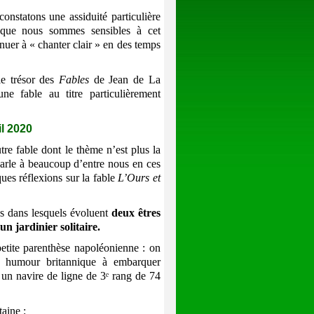
constatons une assiduité particulière
r que nous sommes sensibles à cet
uer à « chanter clair » en des temps
e trésor des
Fables
de Jean de La
e fable au titre particulièrement
l 2020
re fable dont le thème n’est plus la
 parle à beaucoup d’entre nous en ces
ues réflexions sur la fable
L’Ours et
s dans lesquels évoluent
deux êtres
un jardinier solitaire.
tite parenthèse napoléonienne : on
t humour britannique à embarquer
un navire de ligne de 3ᵉ rang de 74
aine :