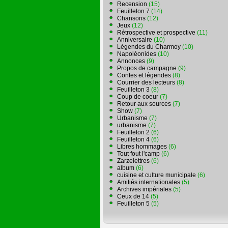
Recension
(15)
Feuilleton 7
(14)
Chansons
(12)
Jeux
(12)
Rétrospective et prospective
(11)
Anniversaire
(10)
Légendes du Charmoy
(10)
Napoléonides
(10)
Annonces
(9)
Propos de campagne
(9)
Contes et légendes
(8)
Courrier des lecteurs
(8)
Feuilleton 3
(8)
Coup de coeur
(7)
Retour aux sources
(7)
Show
(7)
Urbanisme
(7)
urbanisme
(7)
Feuilleton 2
(6)
Feuilleton 4
(6)
Libres hommages
(6)
Tout fout l'camp
(6)
Zarzelettres
(6)
album
(6)
cuisine et culture municipale
(6)
Amitiés internationales
(5)
Archives impériales
(5)
Ceux de 14
(5)
Feuilleton 5
(5)