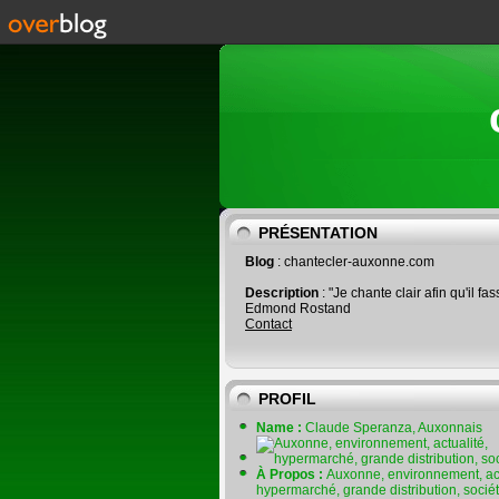
PRÉSENTATION
Blog
: chantecler-auxonne.com
Description
: "Je chante clair afin qu'il fas
Edmond Rostand
Contact
PROFIL
Name :
Claude Speranza, Auxonnais
À Propos :
Auxonne, environnement, act
hypermarché, grande distribution, socié