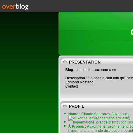
PRÉSENTATION
Blog
: chantecler-auxonne.com
Description
: "Je chante clair afin qu'il fas
Edmond Rostand
Contact
PROFIL
Name :
Claude Speranza, Auxonnais
À Propos :
Auxonne, environnement, act
hypermarché, grande distribution, socié