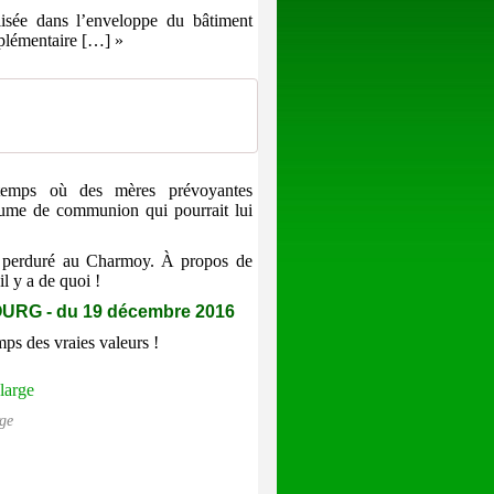
alisée dans l’enveloppe du bâtiment
plémentaire […] »
 temps où des mères prévoyantes
stume de communion qui pourrait lui
 a perduré au Charmoy. À propos de
il y a de quoi !
G - du 19 décembre 2016
mps des vraies valeurs !
ge