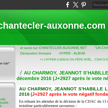
chantecler-auxonne.com
et aussi sur CHANTECLER-AUXONNE.NET
"UN CH
Déclaration liminaire
HYPER - ALBUM
<< L’HYPER-CADEAU DU PÈRE NOËL...
CNACS D’
se clair"
AU CHARMOY, JEANNOT S’HABILLE 
décembre 2016 (J+2927 après le vote né
AU CHARMOY, JEANNOT S’HABILLE LA
2016
(J+2927 après le vote négatif fonda
En relisant les attendus de la décision de la CDAC du 13 s
ualité,
troisième particulièrement savoureux :
té