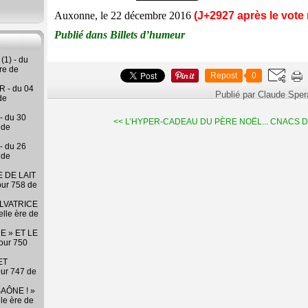
Auxonne, le 22 décembre 2016
(J+2927 après le vote 
Publié dans Billets d’humeur
(1) - du
re de
Repost
0
 - du 04
Publié par Claude Spe
de
- du 30
<< L’HYPER-CADEAU DU PÈRE NOËL...
CNACS D’
 de
- du 26
 de
 DE LAIT
our 758 de
LVATRICE
elle ère de
E » ET LE
our 750
ET
our 747 de
AÔNE ! »
lle ère de