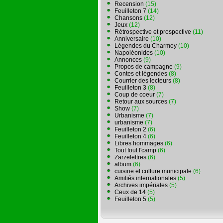
Recension
(15)
Feuilleton 7
(14)
Chansons
(12)
Jeux
(12)
Rétrospective et prospective
(11)
Anniversaire
(10)
Légendes du Charmoy
(10)
Napoléonides
(10)
Annonces
(9)
Propos de campagne
(9)
Contes et légendes
(8)
Courrier des lecteurs
(8)
Feuilleton 3
(8)
Coup de coeur
(7)
Retour aux sources
(7)
Show
(7)
Urbanisme
(7)
urbanisme
(7)
Feuilleton 2
(6)
Feuilleton 4
(6)
Libres hommages
(6)
Tout fout l'camp
(6)
Zarzelettres
(6)
album
(6)
cuisine et culture municipale
(6)
Amitiés internationales
(5)
Archives impériales
(5)
Ceux de 14
(5)
Feuilleton 5
(5)