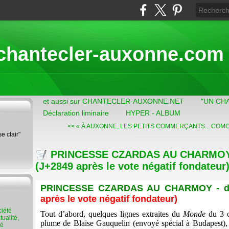
chantecler-auxonne.com
et aussi sur CHANTECLER-AUXONNE.NET
"UN CH
Déclaration liminaire
HYPER - ALBUM
<< « À AUXONNE, LES PETITS COMMERÇANTS...
COMCO
se clair"
PRINCESSE CZARDAS AU CHARMOY -
(J+2849 après le vote négatif fondateur
PRINCESSE CZARDAS AU CHARMOY - du
après le vote négatif fondateur)
Tout d’abord, quelques lignes extraites du
Monde
du 3 co
ualité,
plume de Blaise Gauquelin (envoyé spécial à Budapest), i
té