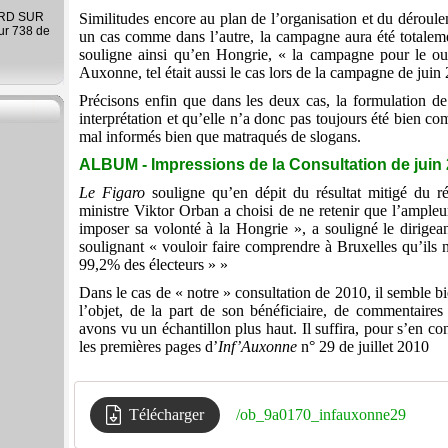
ARD SUR
Similitudes encore au plan de l’organisation et du déroul
ur 738 de
un cas comme dans l’autre, la campagne aura été totaleme
souligne ainsi qu’en Hongrie, « la campagne pour le oui 
Auxonne, tel était aussi le cas lors de la campagne de juin 
Précisons enfin que dans les deux cas, la formulation de 
interprétation et qu’elle n’a donc pas toujours été bien co
mal informés bien que matraqués de slogans.
ALBUM - Impressions de la Consultation de juin
Le Figaro
souligne qu’en dépit du résultat mitigé du 
ministre Viktor Orban a choisi de ne retenir que l’ample
imposer sa volonté à la Hongrie », a souligné le dirigea
soulignant « vouloir faire comprendre à Bruxelles qu’ils 
99,2% des électeurs » »
Dans le cas de « notre » consultation de 2010, il semble bie
l’objet, de la part de son bénéficiaire, de commentair
avons vu un échantillon plus haut. Il suffira, pour s’en co
les premières pages d’
Inf’Auxonne
n° 29 de juillet 2010
Télécharger
/ob_9a0170_infauxonne29