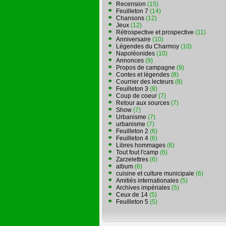
Recension
(15)
Feuilleton 7
(14)
Chansons
(12)
Jeux
(12)
Rétrospective et prospective
(11)
Anniversaire
(10)
Légendes du Charmoy
(10)
Napoléonides
(10)
Annonces
(9)
Propos de campagne
(9)
Contes et légendes
(8)
Courrier des lecteurs
(8)
Feuilleton 3
(8)
Coup de coeur
(7)
Retour aux sources
(7)
Show
(7)
Urbanisme
(7)
urbanisme
(7)
Feuilleton 2
(6)
Feuilleton 4
(6)
Libres hommages
(6)
Tout fout l'camp
(6)
Zarzelettres
(6)
album
(6)
cuisine et culture municipale
(6)
Amitiés internationales
(5)
Archives impériales
(5)
Ceux de 14
(5)
Feuilleton 5
(5)