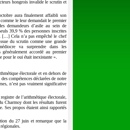
cteurs hongrois invalide le scrutin et
tobre aura finalement affaibli son
, comme le leur demandait le premier
n des demandeurs d’asile au sein de
seuls 39,9 % des personnes inscrites
er. […] Cela n’a pas empêché le chef
’issue du scrutin comme une grande
médiocre va surprendre dans les
ids généralement accordé au premier
pour le oui était inexistante ».
rithmétique électorale et en dehors de
t des compétences déclarées de notre
rnes, n’est pas vraiment significative
.
egistre de l’arithmétique électorale,
u Charmoy dont les résultats furent
. Ses propos étaient ainsi rapportés
ation du 27 juin et remarque que la
 régionales.