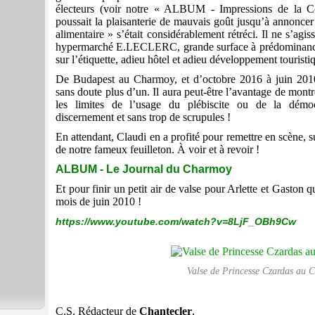
électeurs (voir notre « ALBUM - Impressions de la Co
poussait la plaisanterie de mauvais goût jusqu’à annonc
alimentaire » s’était considérablement rétréci. Il ne s’agis
hypermarché E.LECLERC, grande surface à prédominance 
sur l’étiquette, adieu hôtel et adieu développement touristi
De Budapest au Charmoy, et d’octobre 2016 à juin 2010,
sans doute plus d’un. Il aura peut-être l’avantage de montre
les limites de l’usage du plébiscite ou de la démoc
discernement et sans trop de scrupules !
En attendant, Claudi en a profité pour remettre en scène, s
de notre fameux feuilleton. À voir et à revoir !
ALBUM - Le Journal du Charmoy
Et pour finir un petit air de valse pour Arlette et Gaston q
mois de juin 2010 !
https://www.youtube.com/watch?v=8LjF_OBh9Cw
Valse de Princesse Czardas au 
C.S. Rédacteur de
Chantecler
,