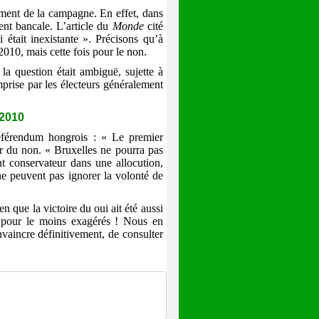
ement de la campagne. En effet, dans
nt bancale. L’article du
Monde
cité
était inexistante ». Précisons qu’à
2010, mais cette fois pour le non.
la question était ambiguë, sujette à
mprise par les électeurs généralement
 2010
référendum hongrois : « Le premier
ur du non. « Bruxelles ne pourra pas
nt conservateur dans une allocution,
ne peuvent pas ignorer la volonté de
n que la victoire du oui ait été aussi
es pour le moins exagérés ! Nous en
nvaincre définitivement, de consulter