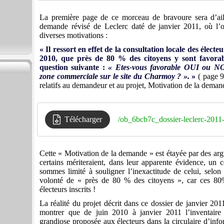
La première page de ce morceau de bravoure sera d’aill
demande révisé de Leclerc daté de janvier 2011, où l’on
diverses motivations :
« Il ressort en effet de la consultation locale des élect
2010, que près de 80 % des citoyens y sont favora
question suivante :
« Etes-vous favorable
OUI ou NON
zone commerciale sur le site du Charmoy ? ».
»
( page 9
relatifs au demandeur et au projet, Motivation de la deman
Télécharger
/ob_6bcb7c_dossier-leclerc-2011
Cette « Motivation de la demande » est étayée par des ar
certains mériteraient, dans leur apparente évidence, u
sommes limité à souligner l’inexactitude de celui, selon 
volonté de « près de 80 % des citoyens », car ces 80%
électeurs inscrits !
La réalité du projet décrit dans ce dossier de janvier 201
montrer que de juin 2010 à janvier 2011 l’inventaire
grandiose proposée aux électeurs dans la circulaire d’inf