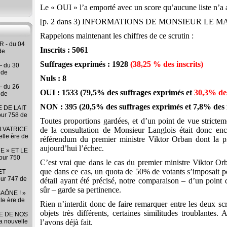
Le « OUI » l’a emporté avec un score qu’aucune liste n’a at
[p. 2 dans 3) INFORMATIONS DE MONSIEUR LE M
Rappelons maintenant les chiffres de ce scrutin :
 - du 04
Inscrits : 5061
de
Suffrages exprimés : 1928
(38,25 % des inscrits)
- du 30
 de
Nuls : 8
- du 26
OUI : 1533 (79,5% des suffrages exprimés et
30,3% des
 de
NON : 395 (20,5% des suffrages exprimés et 7,8% des i
 DE LAIT
our 758 de
Toutes proportions gardées, et d’un point de vue strictem
LVATRICE
de la consultation de Monsieur Langlois était donc enc
elle ère de
référendum du premier ministre Viktor Orban dont la p
aujourd’hui l’échec.
E » ET LE
our 750
C’est vrai que dans le cas du premier ministre Viktor Orba
que dans ce cas, un quota de 50% de votants s’imposait p
ET
our 747 de
détail ayant été précisé, notre comparaison – d’un point 
sûr – garde sa pertinence.
AÔNE ! »
lle ère de
Rien n’interdit donc de faire remarquer entre les deux scr
objets très différents, certaines similitudes troublante
RE DE NOS
la nouvelle
l’avons déjà fait.