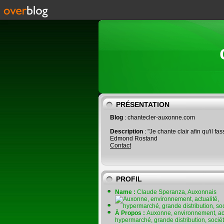
PRÉSENTATION
Blog
: chantecler-auxonne.com
Description
: "Je chante clair afin qu'il fas
Edmond Rostand
Contact
PROFIL
Name :
Claude Speranza, Auxonnais
À Propos :
Auxonne, environnement, act
hypermarché, grande distribution, socié