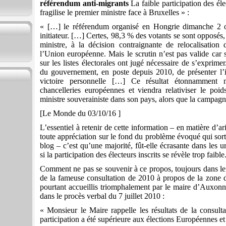
référendum anti-migrants
La faible participation des éle
fragilise le premier ministre face à Bruxelles » :
« […] le référendum organisé en Hongrie dimanche 2 oc
initiateur. […] Certes, 98,3 % des votants se sont opposés
ministre, à la décision contraignante de relocalisatio
l’Union européenne. Mais le scrutin n’est pas valide car 
sur les listes électorales ont jugé nécessaire de s’exprim
du gouvernement, en poste depuis 2010, de présenter l
victoire personnelle […] Ce résultat étonnamment 
chancelleries européennes et viendra relativiser le po
ministre souverainiste dans son pays, alors que la campagne 
[Le Monde du 03/10/16 ]
L’essentiel à retenir de cette information – en matière d’a
toute appréciation sur le fond du problème évoqué qui sor
blog – c’est qu’une majorité, fût-elle écrasante dans les u
si la participation des électeurs inscrits se révèle trop faible
Comment ne pas se souvenir à ce propos, toujours dans le r
de la fameuse consultation de 2010 à propos de la zone d
pourtant accueillis triomphalement par le maire d’Auxonne
dans le procès verbal du 7 juillet 2010 :
« Monsieur le Maire rappelle les résultats de la consult
participation a été supérieure aux élections Européennes et