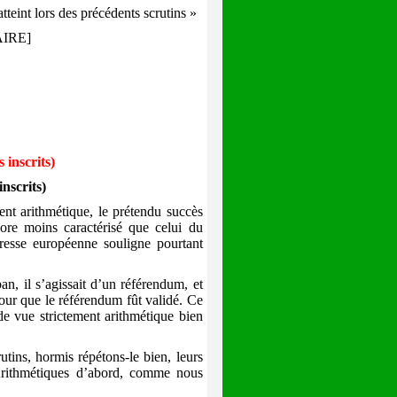
teint lors des précédents scrutins »
AIRE]
 inscrits)
nscrits)
ent arithmétique, le prétendu succès
ore moins caractérisé que celui du
resse européenne souligne pourtant
n, il s’agissait d’un référendum, et
our que le référendum fût validé. Ce
de vue strictement arithmétique bien
utins, hormis répétons-le bien, leurs
s. Arithmétiques d’abord, comme nous