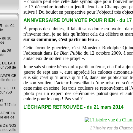
» choisira peut-être cette date symbolique pour l’ouverture
le 17 décembre tombe un jeudi. Jeudi au Champagne pou
suivre ! Du boulot en perspective pour l’objectif très object
ANNIVERSAIRE D’UN VOTE POUR RIEN - du 1
 - du 04
À propos de culottes, il fallait sans doute en avoir…dans 
de
n’invente rien, je ne fais qu’inférer cela du célèbre et ma
- du 30
sur sa commune, c’est partir au feu »
.
 de
Cette formule guerrière, c’est Monsieur Rodolphe Qu
- du 26
l’adressait dans
Le Bien Public
du 12 octobre 2009, à so
 de
audacieux de soutenir le projet ».
 DE LAIT
Je ne sais si notre héros qui « partit au feu », et a fini aujo
our 758 de
guerre de sept ans », aura apprécié les culottes auxonnai
LVATRICE
suis sûr, c’est qu’il arriva qu’il fût, dans une publication t
elle ère de
de son soutien, l’acteur bienveillant d’une mise en scène
cette mise en scène, les trois couleurs se retrouvèrent, si l
E » ET LE
our 750
photo par un expert des cérémonies patriotiques et aut
culotté pour le coup ! Pas vrai ?
ET
our 747 de
L’ÉCHARPE RETROUVÉE - du 21 mars 2014
AÔNE ! »
lle ère de
RE DE NOS
L'histoire vue du Charmo
la nouvelle