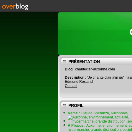
PRÉSENTATION
Blog
: chantecler-auxonne.com
Description
: "Je chante clair afin qu'il fas
Edmond Rostand
Contact
PROFIL
Name :
Claude Speranza, Auxonnais
À Propos :
Auxonne, environnement, act
hypermarché, grande distribution, socié