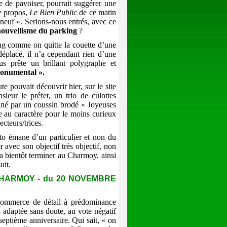
e de pavoiser, pourrait suggérer une
e propos,
Le Bien Public
de ce matin
 neuf ». Serions-nous entrés, avec ce
nouvellisme du parking
?
ing comme on quitte la couette d’une
déplacé, il n’a cependant rien d’une
us prête un brillant polygraphe et
monumental ».
te pouvait découvrir hier, sur le site
eur le préfet, un trio de culottes
onné par un coussin brodé « Joyeuses
e au caractère pour le moins curieux
ecteurs/trices.
to émane d’un particulier et non du
r avec son objectif très objectif, non
a bientôt terminer au Charmoy, ainsi
uit.
HARMOY - du 20 NOVEMBRE
 commerce de détail à prédominance
ès adaptée sans doute, au vote négatif
eptième anniversaire. Qui sait, « on