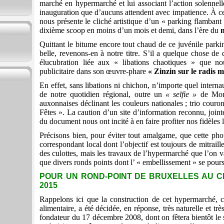
marché en hypermarché et lui associant l’action solennell
inauguration que d’aucuns attendent avec impatience. À c
nous présente le cliché artistique d’un « parking flambant
dixième scoop en moins d’un mois et demi, dans l’ère du
Quittant le bitume encore tout chaud de ce juvénile park
belle, revenons-en à notre titre. S’il a quelque chose de 
élucubration liée aux « libations chaotiques » que no
publicitaire dans son œuvre-phare
« Zinzin sur le radis 
En effet, sans libations ni chichon, n’importe quel internau
de notre quotidien régional, outre un
« selfie »
de Monsi
auxonnaises déclinant les couleurs nationales ; trio cour
Fêtes ». La caution d’un site d’information reconnu, joint
du document nous ont incité à en faire profiter nos fidèles l
Précisons bien, pour éviter tout amalgame, que cette pho
correspondant local dont l’objectif est toujours de mitraille
des culottes, mais les travaux de l’hypermarché que l’on v
que divers ronds points dont l’ « embellissement » se pours
POUR UN ROND-POINT DE BRUXELLES AU C
2015
Rappelons ici que la construction de cet hypermarché,
alimentaire, a été décidée, en réponse, très naturelle et tr
fondateur du 17 décembre 2008, dont on fêtera bientôt le s