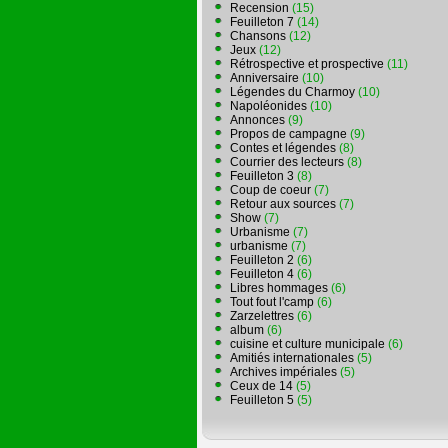
Recension
(15)
Feuilleton 7
(14)
Chansons
(12)
Jeux
(12)
Rétrospective et prospective
(11)
Anniversaire
(10)
Légendes du Charmoy
(10)
Napoléonides
(10)
Annonces
(9)
Propos de campagne
(9)
Contes et légendes
(8)
Courrier des lecteurs
(8)
Feuilleton 3
(8)
Coup de coeur
(7)
Retour aux sources
(7)
Show
(7)
Urbanisme
(7)
urbanisme
(7)
Feuilleton 2
(6)
Feuilleton 4
(6)
Libres hommages
(6)
Tout fout l'camp
(6)
Zarzelettres
(6)
album
(6)
cuisine et culture municipale
(6)
Amitiés internationales
(5)
Archives impériales
(5)
Ceux de 14
(5)
Feuilleton 5
(5)