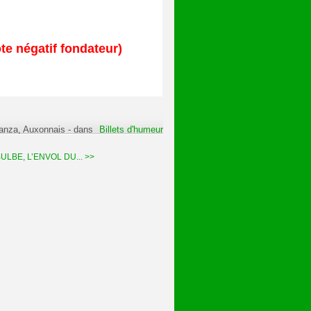
te négatif fondateur)
ranza, Auxonnais
-
dans
Billets d'humeur
LBE, L’ENVOL DU... >>