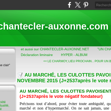
chantecler-auxonne.com
et aussi sur CHANTECLER-AUXONNE.NET
"UN CH
Déclaration liminaire
HYPER - ALBUM
<< LE CHARMOY, LIEU PROCHAIN...
POUR UN BU
se clair"
AU MARCHÉ, LES CULOTTES PAVOIS
NOVEMBRE 2015 (J+2537après le vote n
AU MARCHÉ, LES CULOTTES PAVOISENT
(J+2537après le vote négatif fondateur)
Précisons tout d’abord, pour éviter toute ambiguïté, qu’
ualité,
marché et non d’hypermarché. On ne sait jamais, une l
té