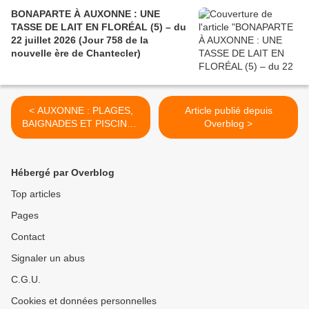
BONAPARTE À AUXONNE : UNE
TASSE DE LAIT EN FLORÉAL (5) – du
22 juillet 2026 (Jour 758 de la
nouvelle ère de Chantecler)
< AUXONNE : PLAGES,
Article publié depuis
BAIGNADES ET PISCINES
Overblog >
DANS L'HISTOIRE ET AU
CM (2)- du 25 juin 2025
(Jour 367 de la nouvelle ère
Hébergé par Overblog
de Chantecler)
Top articles
Pages
Contact
Signaler un abus
C.G.U.
Cookies et données personnelles