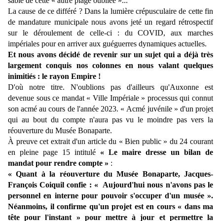
sable de cette « autre plage oubliée »...
La cause de ce différé ? Dans la lumière crépusculaire de cette fin
de mandature municipale nous avons jeté un regard rétrospectif
sur le déroulement de celle-ci : du COVID, aux marches
impériales pour en arriver aux guéguerres dynamiques actuelles.
Et nous avons décidé de revenir sur un sujet qui a déjà très
largement conquis nos colonnes en nous valant quelques
inimitiés : le rayon Empire !
D'où notre titre. N'oublions pas d'ailleurs qu'Auxonne est
devenue sous ce mandat « Ville Impériale » processus qui connut
son acmé au cours de l'année 2023. « Acmé juvénile » d'un projet
qui au bout du compte n'aura pas vu le moindre pas vers la
réouverture du Musée Bonaparte.
À
preuve cet extrait d'un article du « Bien public » du 24 courant
en pleine page 15 intitulé
« Le maire dresse un bilan de
mandat pour rendre compte »
:
« Quant à la réouverture du Musée Bonaparte, Jacques-
François Coiquil confie : « Aujourd'hui nous n'avons pas le
personnel en interne pour pouvoir s'occuper d'un musée ».
Néanmoins, il confirme qu'un projet est en cours « dans ma
tête pour l'instant » pour mettre à jour et permettre la