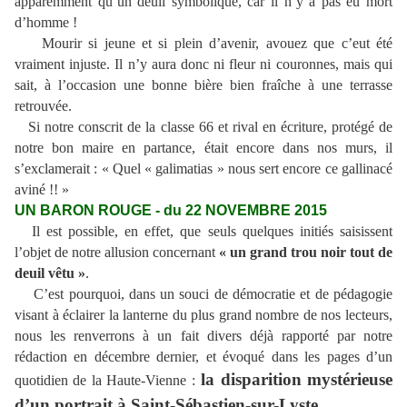
apparemment qu’un deuil symbolique, car il n’y a pas eu mort
d’homme !
Mourir si jeune et si plein d’avenir, avouez que c’eut été
vraiment injuste. Il n’y aura donc ni fleur ni couronnes, mais qui
sait, à l’occasion une bonne bière bien fraîche à une terrasse
retrouvée.
Si notre conscrit de la classe 66 et rival en écriture, protégé de
notre bon maire en partance, était encore dans nos murs, il
s’exclamerait : « Quel « galimatias » nous sert encore ce gallinacé
aviné !! »
UN BARON ROUGE - du 22 NOVEMBRE 2015
Il est possible, en effet, que seuls quelques initiés saisissent
l’objet de notre allusion concernant
« un grand trou noir tout de
deuil vêtu »
.
C’est pourquoi, dans un souci de démocratie et de pédagogie
visant à éclairer la lanterne du plus grand nombre de nos lecteurs,
nous les renverrons à un fait divers déjà rapporté par notre
rédaction en décembre dernier, et évoqué dans les pages d’un
la disparition mystérieuse
quotidien de la Haute-Vienne :
d’un portrait à Saint-Sébastien-sur-Lyste.