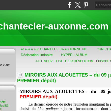
chantecler-auxonne.com
et aussi sur CHANTECLER-AUXONNE.NET
"UN CH
Déclaration liminaire
HYPER - ALBUM
<< LE NOUVELLISTE ET LA RÉVOLUTION...
ÉPISODE N°
se clair"
MIROIRS AUX ALOUETTES – du 09 jui
PREMIER dépôt)
MIROIRS AUX ALOUETTES – du
09 ju
PREMIER dépôt)
Le dernier épisode de notre feuilleton inaugurait la
ualité,
choisis du
Lien pudique
« journal incontournable dont la
té