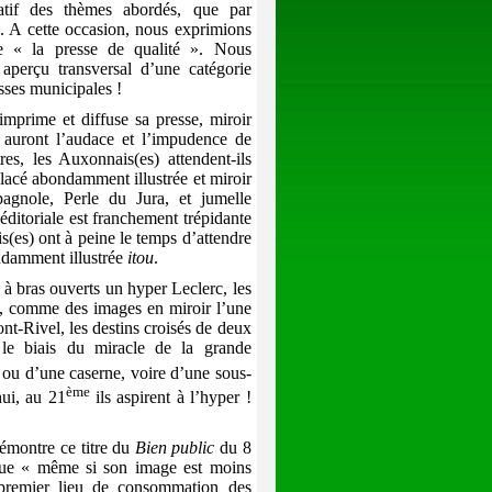
ratif des thèmes abordés, que par
». A cette occasion,
nous exprimions
de « la presse de qualité ». Nous
 aperçu transversal d’une catégorie
esses municipales !
prime et diffuse sa presse, miroir
ns auront l’audace et l’impudence de
res, les Auxonnais(es) attendent-ils
glacé abondamment illustrée et miroir
agnole, Perle du Jura, et jumelle
ditoriale est franchement trépidante
s(es) ont à peine le temps d’attendre
ondamment illustrée
itou
.
 à bras ouverts un hyper Leclerc, les
if, comme des images en miroir l’une
nt-Rivel, les destins croisés de deux
 le biais du miracle de la grande
e ou d’une caserne, voire d’une sous-
ème
hui, au 21
ils aspirent à l’hyper !
émontre ce titre du
Bien public
du 8
que « même si son image est moins
 premier lieu de consommation des