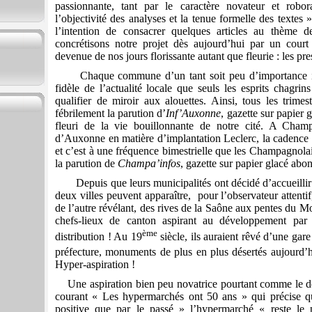
passionnante, tant par le caractère novateur et robo
l’objectivité des analyses et la tenue formelle des textes 
l’intention de consacrer quelques articles au thème 
concrétisons notre projet dès aujourd’hui par un court
devenue de nos jours florissante autant que fleurie : les pr
Chaque commune d’un tant soit peu d’importance im
fidèle de l’actualité locale que seuls les esprits chagri
qualifier de miroir aux alouettes. Ainsi, tous les trimest
fébrilement la parution d’
Inf’Auxonne
, gazette sur papier 
fleuri de la vie bouillonnante de notre cité. A Champ
d’Auxonne en matière d’implantation Leclerc, la cadence é
et c’est à une fréquence bimestrielle que les Champagnolai
la parution de
Champa’infos
, gazette sur papier glacé ab
Depuis que leurs municipalités ont décidé d’accueillir
deux villes peuvent apparaître,
pour l’observateur attent
de l’autre révélant, des rives de la Saône aux pentes du Mo
chefs-lieux de canton aspirant au développement par
ème
distribution ! Au 19
siècle, ils auraient rêvé d’une gar
préfecture, monuments de plus en plus désertés aujourd’
Hyper-aspiration !
Une aspiration bien peu novatrice pourtant comme le d
courant « Les hypermarchés ont 50 ans » qui précise 
positive que par le passé » l’hypermarché « reste le