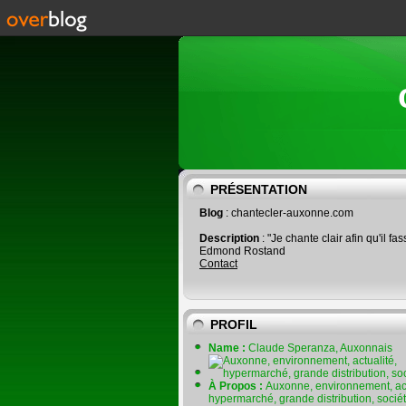
PRÉSENTATION
Blog
: chantecler-auxonne.com
Description
: "Je chante clair afin qu'il fas
Edmond Rostand
Contact
PROFIL
Name :
Claude Speranza, Auxonnais
À Propos :
Auxonne, environnement, act
hypermarché, grande distribution, socié