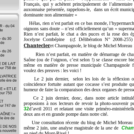
Français, qui y achètent principalement de l’alimentair
auxonnaise présentée, rappelons-le,
dans un écrit municip
dominante non alimentaire »
Hélas, rien n’est parfait en ce bas monde, l’hypermarc
 - du 04
oignons sans doute
–
n’est officiellement qu’un
« superma
de
Rien n’est parfait,
le chat a des puces et la rose des 
- du 30
Jocelyne Combépine (
cf.
Délibération N° 2008-255)
 de
Chantecler
et Champagnole, le blog de Michel Moreau 
- du 26
Rien n’est parfait, en matière de démarrage de chan
 de
Saône (ou de l’oignon, c’est selon !) se classe encore bie
 DE LAIT
même en matière de presse municipale Champagnole f
our 758 de
voulez des preuves : les voici !
LVATRICE
Le 2 juin dernier,
selon les lois de la réflexion o
elle ère de
coïncidence fortuite autant que cocasse s’est produite q
E » ET LE
humeur de faire la comparaison des deux organes de press
our 750
Ce 2 juin dernier, donc, dans notre article intitu
ET
proposions à nos lecteurs de revoir la photo-souvenir 
our 747 de
32
d’avril 2011 et relatant une visite priméro-ministérie
deux ans et en grande pompe dans notre cité.
AÔNE ! »
lle ère de
Une consultation récente du blog de Michel Moreau 
RE DE NOS
même 2 juin, une analyse magistrale de la
une
de
Cham
la nouvelle
au pied du Mont-Rivel !