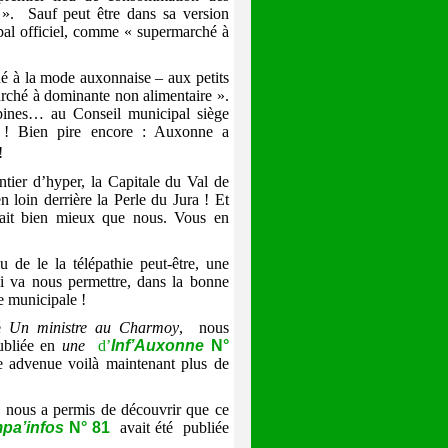
e ».
Sauf peut être dans sa version
al officiel, comme
« supermarché à
hé à la mode auxonnaise
–
aux petits
rché à dominante non alimentaire ».
épines… au Conseil municipal siège
 ! Bien pire encore : Auxonne a
!
tier d’hyper, la Capitale du Val de
n loin derrière la Perle du Jura ! Et
ait bien mieux que nous. Vous en
u de le la télépathie peut-être, une
ui va nous permettre, dans la bonne
e municipale !
lé
Un ministre au Charmoy
,
nous
publiée en
une
d’
Inf’Auxonne
N°
lle advenue voilà maintenant plus de
nous a permis de découvrir que ce
pa’infos
N° 81
avait été
publiée