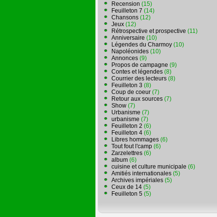
Recension
(15)
Feuilleton 7
(14)
Chansons
(12)
Jeux
(12)
Rétrospective et prospective
(11)
Anniversaire
(10)
Légendes du Charmoy
(10)
Napoléonides
(10)
Annonces
(9)
Propos de campagne
(9)
Contes et légendes
(8)
Courrier des lecteurs
(8)
Feuilleton 3
(8)
Coup de coeur
(7)
Retour aux sources
(7)
Show
(7)
Urbanisme
(7)
urbanisme
(7)
Feuilleton 2
(6)
Feuilleton 4
(6)
Libres hommages
(6)
Tout fout l'camp
(6)
Zarzelettres
(6)
album
(6)
cuisine et culture municipale
(6)
Amitiés internationales
(5)
Archives impériales
(5)
Ceux de 14
(5)
Feuilleton 5
(5)