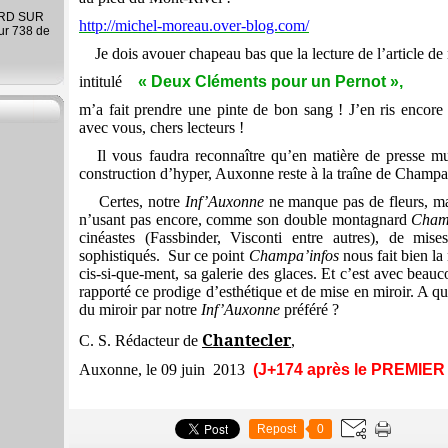
ARD SUR
http://michel-moreau.over-blog.com/
ur 738 de
Je dois avouer chapeau bas que la lecture de l’article d
intitulé
« Deux Cléments pour un Pernot »,
m’a fait prendre une pinte de bon sang ! J’en ris encore 
avec vous, chers lecteurs !
Il vous faudra reconnaître qu’en matière de presse m
construction d’hyper, Auxonne reste à la traîne de Champa
Certes, notre
Inf’Auxonne
ne manque pas de fleurs, mai
n’usant pas encore, comme son double montagnard
Cham
cinéastes (Fassbinder, Visconti entre autres), de mis
sophistiqués.
Sur ce point
Champa’infos
nous fait bien la 
cis-si-que-ment, sa galerie des glaces. Et c’est avec be
rapporté ce prodige d’esthétique et de mise en miroir. A q
du miroir par notre
Inf’Auxonne
préféré ?
Chantecler
C. S. Rédacteur
de
,
Auxonne, le 09 juin
2013
(J+174 après le PREMIER
Repost
0