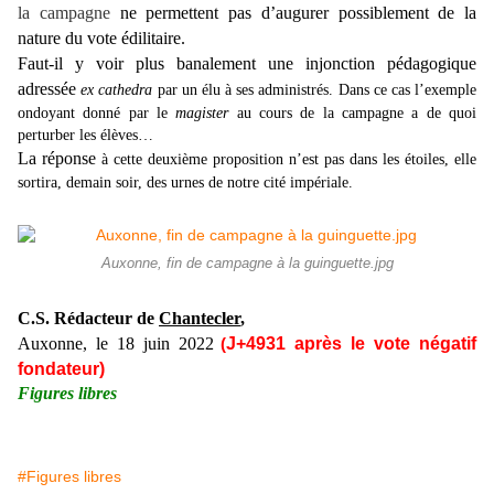
la campagne
ne permettent pas d’augurer
possi
blement de la
nature du vote édilitaire.
Faut-il y voir plus banalement une injonction pédagogique
adressée
ex cathedra
par un élu à ses administrés. Dans ce cas l’exemple
ondoyant donné par le
magister
au cours de la campagne a de quoi
perturber les élèves…
La réponse
à cette deuxième proposition
n’est pas dans les étoiles, elle
sortira, demain soir, des urnes
de notre cité impériale.
Auxonne, fin de campagne à la guinguette.jpg
C.S. Rédacteur de
Chantecler
,
Auxonne, le
18 juin
2022
J+4
9
31
après le vote négatif
(
fondateur)
Figures libres
#Figures libres