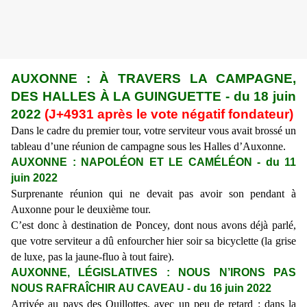
AUXONNE :
À TRAVERS LA CAMPAGNE,
DES HALLES À LA GUINGUETTE
- du
18 juin
2022
(J+4
931
après le vote négatif fondateur)
Dans le cadre du premier tour, votre serviteur vous avait brossé un
tableau d’une réunion de campagne sous les Halles d’Auxonne.
AUXONNE
:
NAPOLÉON ET LE CAMÉLÉON
- du 11
juin 2022
Surprenante réunion qui ne devait pas avoir son pendant à
Auxonne pour le deuxième tour.
C’est donc
à destination de
Poncey, dont nous avons déjà parlé,
que
votre serviteur
a dû enfourch
er hier soir
sa
bicyclette (la grise
de luxe, pas la jaune-fluo à tout faire).
AUXONNE, LÉGISLATIVES :
NOUS N’IRONS PAS
NOUS RAFRAÎCHIR AU CAVEAU
- du
16 juin
2022
Arrivée au pays des Ouillottes, avec un peu de retard : dans la