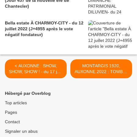
(Jour 457 de la nouvelle ère de
Chantecler)
Bella estate À CHARMOY-CITY - du 12
juillet 2022 (J+4955 après le vote
négatif fondateur)
< AUXONNE : SHOW,
MONTARGIS 1920,
SHOW, SHOW ! - du 17 juin
AUXONNE 2022 : TOMBÉS
2022 (J+4930 après le vote
DU TRAIN « EN MARCHE »
négatif fondateur)
- du 20 juin 2022 (J+4933
après le vote négatif
Hébergé par Overblog
fondateur) >
Top articles
Pages
Contact
Signaler un abus