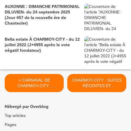
AUXONNE : DIMANCHE PATRIMONIAL
DILUVIEN- du 24 septembre 2025
(Jour 457 de la nouvelle ère de
Chantecler)
Bella estate À CHARMOY-CITY - du 12
juillet 2022 (J+4955 après le vote
négatif fondateur)
< CARNAVAL DE
CHARMOY-CITY : SUITES
CHARMOY-CITY :
RÉCENTES ET
ORIGINAUX, LES
POSSIBLEMENT FUTURES
CONFETTIS - du 2 mars
DE LA CDAC DU 21
2019 (J+3727 après le vote
DÉCEMBRE 2018 - du 5
Hébergé par Overblog
négatif fondateur)
mars 2019 (J+3730 après
le vote négatif fondateur) >
Top articles
Pages