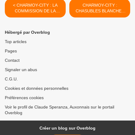
< CHARMOY-CITY : LA
CHARMOY-CITY :
COMMISSION DE LA
CHASUBLES BLANCHES
DÉCEPTION - du 09 janvier
ET GILETS JAUNES - du
2019 (J+3675 après le vote
12 janvier 2019 (J+3678
négatif fondateur)
après le vote négatif
Hébergé par Overblog
fondateur) >
Top articles
Pages
Contact
Signaler un abus
C.G.U.
Cookies et données personnelles
Préférences cookies
Voir le profil de Claude Speranza, Auxonnais sur le portail
Overblog
Créer un blog sur Overblog