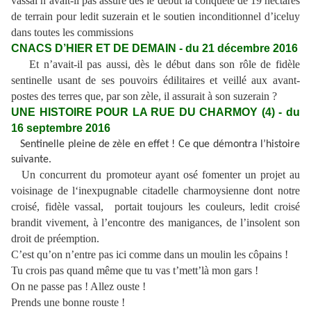
vassal
n’avait-il pas assuré dès le début la conquête de 19 hectares
de terrain pour ledit suzerain et le soutien inconditionnel d’iceluy
dans toutes les commissions
CNACS D’HIER ET DE DEMAIN - du 21 décembre 2016
Et n’avait-il pas aussi, dès le début dans son rôle de fidèle
sentinelle usant de ses pouvoirs édilitaires et veillé aux avant-
postes des terres que, par son zèle, il assurait à son suzerain ?
UNE HISTOIRE POUR LA RUE DU CHARMOY (4) - du
16 septembre 2016
Sentinelle pleine de zèle en effet ! Ce que démontra l’histoire
suivante.
Un concurrent du promoteur ayant osé fomenter un projet au
voisinage de l‘inexpugnable citadelle charmoysienne dont notre
croisé, fidèle vassal, portait toujours les couleurs, ledit croisé
brandit vivement, à l’encontre des manigances, de l’insolent son
droit de préemption.
C’est qu’on n’entre pas ici comme dans un moulin les côpains !
Tu crois pas quand même que tu vas t’mett’là mon gars !
On ne passe pas ! Allez ouste !
Prends une bonne rouste !