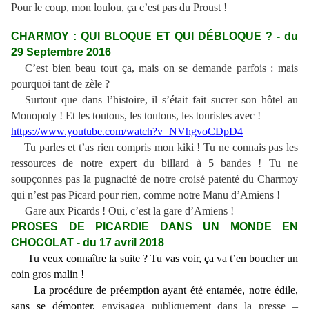
Pour le coup, mon loulou, ça c’est pas du Proust !
CHARMOY : QUI BLOQUE ET QUI DÉBLOQUE ? - du
29 Septembre 2016
C’est bien beau tout ça, mais on se demande parfois : mais
pourquoi tant de zèle ?
Surtout que dans l’histoire, il s’était fait sucrer son hôtel au
Monopoly ! Et les toutous, les toutous, les touristes avec !
https://www.youtube.com/watch?v=NVhgvoCDpD4
Tu parles et t’as rien compris mon kiki ! Tu ne connais pas les
ressources de notre expert du billard à 5 bandes ! Tu ne
soupçonnes pas la pugnacité de notre croisé patenté du Charmoy
qui n’est pas Picard pour rien, comme notre Manu d’Amiens !
Gare aux Picards ! Oui, c’est la gare d’Amiens !
PROSES DE PICARDIE DANS UN MONDE EN
CHOCOLAT - du 17 avril 2018
Tu veux connaître la suite ? Tu vas voir, ça va t’en boucher un
coin gros malin !
La procédure de préemption ayant été entamée, notre édile,
sans se démonter,
envisagea publiquement dans la presse –