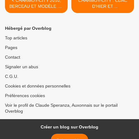
< CHARMOY-CITY 2010,
CHARMOY-CITY : CDAC
BERCEAU ET MODÈLE DU
D’HIER ET
VOTE D’INITIATIVE
D’AUJOURD’HUI - du 21
CITOYENNE EN ZONE - du
décembre 2018 (J+ 3656
18 décembre 2018 (J+
après le vote négatif
Hébergé par Overblog
3653 après le vote négatif
fondateur) >
fondateur)
Top articles
Pages
Contact
Signaler un abus
C.G.U.
Cookies et données personnelles
Préférences cookies
Voir le profil de Claude Speranza, Auxonnais sur le portail
Overblog
Créer un blog sur Overblog