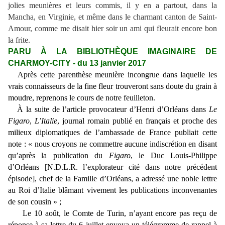
jolies meunières et leurs commis, il y en a partout, dans la
Mancha, en Virginie, et même dans le charmant canton de Saint-
Amour, comme me disait hier soir un ami qui fleurait encore bon
la frite.
PARU À LA BIBLIOTHÈQUE IMAGINAIRE DE
CHARMOY-CITY - du 13 janvier 2017
Après cette parenthèse meunière incongrue dans laquelle les
vrais connaisseurs de la fine fleur trouveront sans doute du grain à
moudre, reprenons le cours de notre feuilleton.
À la suite de l’article provocateur d’Henri d’Orléans dans
Le
Figaro
,
L’Italie
, journal romain publié en français et proche des
milieux diplomatiques de l’ambassade de France publiait cette
note : « nous croyons ne commettre aucune indiscrétion en disant
qu’après la publication du
Figaro
, le Duc Louis-Philippe
d’Orléans [N.D.L.R. l’explorateur cité dans notre précédent
épisode], chef de la Famille d’Orléans, a adressé une noble lettre
au Roi d’Italie blâmant vivement les publications inconvenantes
de son cousin » ;
Le 10 août, le Comte de Turin, n’ayant encore pas reçu de
réponse à sa lettre du 6 juillet envoya un télégramme de rappel à