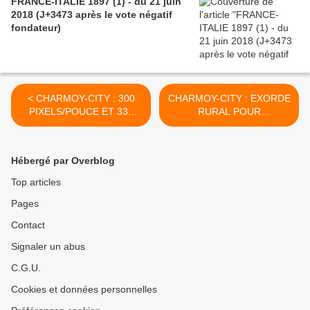
FRANCE-ITALIE 1897 (1) - du 21 juin
2018 (J+3473 après le vote négatif
fondateur)
< CHARMOY-CITY : 300
CHARMOY-CITY : EXORDE
PIXELS/POUCE ET 330
RURAL POUR
CARACTÈRES - du 05
INFO’TWEET N° 61 - du 10
juillet 2018 (J+3487 après
juillet 2018 (J+3491 après
le vote négatif fondateur)
le vote négatif fondateur) >
Hébergé par Overblog
Top articles
Pages
Contact
Signaler un abus
C.G.U.
Cookies et données personnelles