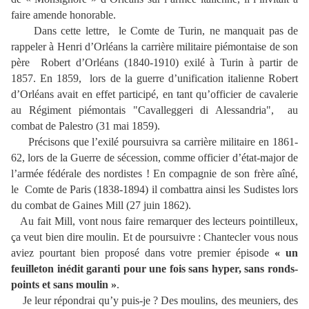
faire amende honorable.
Dans cette lettre, le Comte de Turin, ne manquait pas de
rappeler à Henri d’Orléans la carrière militaire piémontaise de son
père Robert d’Orléans (1840-1910) exilé à Turin à partir de
1857. En 1859, lors de la guerre d’unification italienne Robert
d’Orléans avait en effet participé, en tant qu’officier de cavalerie
au
Régiment
piémontais
"Cavalleggeri di Alessandria",
au
combat de Palestro (31 mai 1859).
Précisons que l’exilé poursuivra sa carrière militaire en 1861-
62, lors de la Guerre de sécession, comme officier d’état-major de
l’armée fédérale des nordistes ! En compagnie de son frère aîné,
le Comte de Paris (1838-1894) il combattra ainsi les Sudistes lors
du combat de Gaines Mill (27 juin 1862).
Au fait Mill, vont nous faire remarquer des lecteurs pointilleux,
ça veut bien dire moulin. Et de poursuivre : Chantecler vous nous
aviez pourtant bien proposé dans votre premier épisode
« un
feuilleton inédit garanti pour une fois sans hyper, sans ronds-
points et sans moulin »
.
Je leur répondrai qu’y puis-je ? Des moulins, des meuniers, des