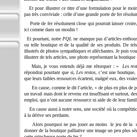
Et pour illustrer ce titre d’une formulation pour le mo
pas très conviviale : celle d’une grande porte de fer résolu
Porte de fer résolument close qui pourrait laisser croire,
ici comme dans un moulin !
Et pourtant, notre
PQL
ne manque pas d’articles enthous
ou telle boutique et de la qualité de ses produits. De tels
illustrés de photos sympathiques et alléchantes. Je puis vo
illustrer de tels articles, une photo représentant la boutique
Mais, je vous entends déjà me rétorquer : «
Les res
répondrai pourtant que si,
Les restos
, c’est une boutique,
que leurs faibles ressources écartent, malgré eux, des vraie
En cause, comme le dit l’article, « de plus en plus de pet
un travail mais dont le revenu est insuffisant et surtout, de
emploi, qui n’ont aucune ressource ni aide de de leur famil
En cause aussi à notre sens, une société où la compétitio
à la dérive ses perdants.
Alors pourquoi ne pas jouer au moins le jeu de la conv
donner de la boutique palliative une image un peu plus séd
cette grincheuse porte de fer ?