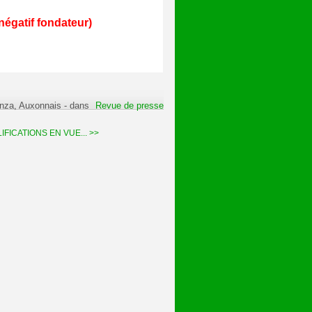
négatif fondateur)
anza, Auxonnais
-
dans
Revue de presse
FICATIONS EN VUE... >>