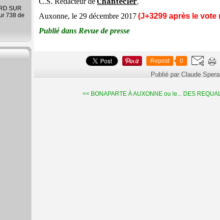
Chantecler
C.S. Rédacteur de
,
ARD SUR
ur 738 de
Auxonne, le 29 décembre 2017
(J+3299 après le vote 
Publié dans Revue de presse
Repost
0
Publié par Claude Sper
<< BONAPARTE À AUXONNE ou le...
DES REQUALI