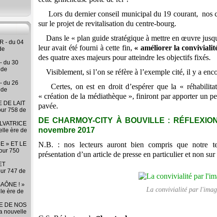
Lors du dernier conseil municipal du 19 courant, nos con
sur le projet de revitalisation du centre-bourg.
Dans le « plan guide stratégique à mettre en œuvre jusqu
 - du 04
leur avait été fourni à cette fin,
« améliorer la conviviali
de
des quatre axes majeurs pour atteindre les objectifs fixés.
- du 30
 de
Visiblement, si l’on se réfère à l’exemple cité, il y a enco
- du 26
Certes, on est en droit d’espérer que la « réhabilitat
 de
« création de la médiathèque », finiront par apporter un peu 
 DE LAIT
pavée.
our 758 de
DE CHARMOY-CITY À BOUVILLE : RÉFLEXION
LVATRICE
novembre 2017
elle ère de
E » ET LE
N.B. : nos lecteurs auront bien compris que notre t
our 750
présentation d’un article de presse en particulier et non sur l’
ET
our 747 de
AÔNE ! »
La convivialité par l'ima
lle ère de
RE DE NOS
la nouvelle