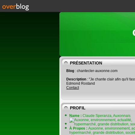
PRÉSENTATION
Blog
: chantecler-auxonne.com
Description
: "Je chante clair afin qu'il fas
Edmond Rostand
Contact
PROFIL
Name :
Claude Speranza, Auxonnais
À Propos :
Auxonne, environnement, act
hypermarché, grande distribution, socié