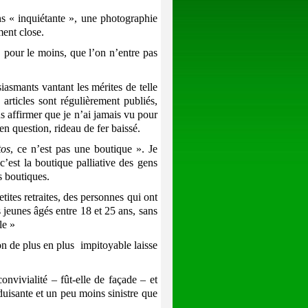
ins « inquiétante », une photographie
ment close.
 pour le moins, que l’on n’entre pas
iasmants vantant les mérites de telle
 articles sont régulièrement publiés,
us affirmer que je n’ai jamais vu pour
 en question, rideau de fer baissé.
tos
, ce n’est pas une boutique ». Je
 c’est la boutique palliative des gens
s boutiques.
ites retraites, des personnes qui ont
s jeunes âgés entre 18 et 25 ans, sans
le »
n de plus en plus impitoyable laisse
ivialité ‒ fût-elle de façade ‒ et
uisante et un peu moins sinistre que