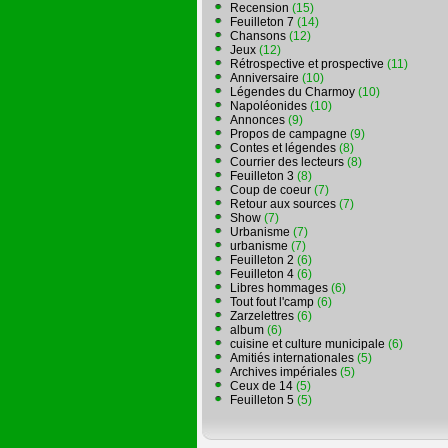
Recension
(15)
Feuilleton 7
(14)
Chansons
(12)
Jeux
(12)
Rétrospective et prospective
(11)
Anniversaire
(10)
Légendes du Charmoy
(10)
Napoléonides
(10)
Annonces
(9)
Propos de campagne
(9)
Contes et légendes
(8)
Courrier des lecteurs
(8)
Feuilleton 3
(8)
Coup de coeur
(7)
Retour aux sources
(7)
Show
(7)
Urbanisme
(7)
urbanisme
(7)
Feuilleton 2
(6)
Feuilleton 4
(6)
Libres hommages
(6)
Tout fout l'camp
(6)
Zarzelettres
(6)
album
(6)
cuisine et culture municipale
(6)
Amitiés internationales
(5)
Archives impériales
(5)
Ceux de 14
(5)
Feuilleton 5
(5)