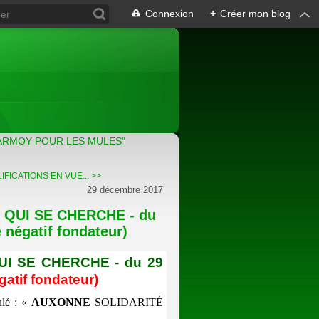
Connexion
+
Créer mon blog
ARMOY POUR LES MULES"
FICATIONS EN VUE... >>
29 décembre 2017
 QUI SE CHERCHE - du
 négatif fondateur)
UI SE CHERCHE - du 29
gatif fondateur)
ulé : «
AUXONNE
SOLIDARITÉ