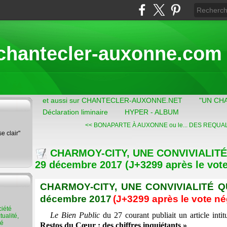
chantecler-auxonne.com
et aussi sur CHANTECLER-AUXONNE.NET
"UN CH
Déclaration liminaire
HYPER - ALBUM
<< BONAPARTE À AUXONNE ou le...
DES REQUALI
se clair"
CHARMOY-CITY, UNE CONVIVIALITÉ
29 décembre 2017 (J+3299 après le vote
CHARMOY-CITY, UNE CONVIVIALITÉ Q
décembre 2017
(J+3299 après le vote né
Le Bien Public
du 27 courant publiait un article intit
ualité,
té
Restos du Cœur : des chiffres inquiétants »