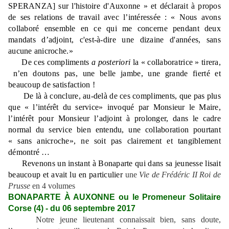
SPERANZA] sur l'histoire d'Auxonne » et déclarait à propos
de ses relations de travail avec l’intéressée : « Nous avons
collaboré ensemble en ce qui me concerne pendant deux
mandats d’adjoint, c'est-à-dire une dizaine d'années, sans
aucune anicroche.»
De ces compliments
a posteriori
la « collaboratrice » tirera,
n’en doutons pas, une belle jambe, une grande fierté et
beaucoup de satisfaction !
De là à conclure, au-delà de ces compliments, que pas plus
que « l’intérêt du service» invoqué par Monsieur le Maire,
l’intérêt pour Monsieur l’adjoint à prolonger, dans le cadre
normal du service bien entendu, une collaboration pourtant
« sans anicroche», ne soit pas clairement et tangiblement
démontré …
Revenons un instant à Bonaparte qui dans sa jeunesse lisait
beaucoup et avait lu en particulier
une
Vie de Frédéric II Roi de
Prusse
en 4 volumes
BONAPARTE À AUXONNE ou le Promeneur Solitaire
Corse (4) - du 06 septembre 2017
Notre jeune lieutenant connaissait bien, sans doute,