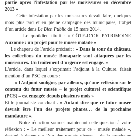
partie après l’infestation par les moisissures en décembre
2013 »
Cette infestation par les moisissures devait faire, quelques
mois plus tard et en pleine campagne des municipales, l’objet
d’un article dans
Le Bien Public
du 15 mars 2014.
Le quotidien titrait : « CÔTE-D’OR PATRIMOINE
Auxonne : un projet pour le musée malade »
Le chapeau de l’article précisait :
« Dans la tour du château,
les collections du musée Bonaparte sont attaquées par les
moisissures. Un traitement d’urgence est engagé. »
L’article, dans lequel s’exprimait l’adjoint à la Culture, faisait
mention d’un PSC en cours :
« L’adjoint souligne, par ailleurs, qu’une réflexion sur le
contenu du futur musée – le projet culturel et scientifique
(PCS) – est engagée depuis plusieurs mois »
Et le journaliste concluait :
« Autant dire que ce futur musée
devrait être l’un des projets phares… de la prochaine
mandature ».
Notre rédaction soumet maintenant cette question à votre
réflexion : « Le meilleur traitement pour ce « musée malade »,
destiné à devenir « l’un des projets phares… de la prochaine