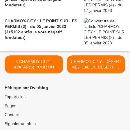
fondateur)
CHARMOY-CITY : LE POINT SUR LES
PERMIS (3) - du 05 janvier 2023
(J+5102 après le vote négatif
fondateur)
< CHARMOY-CITY :
CHARMOY-CITY : DÉSERT
AVATAR(S) POUR UN
MÉDICAL OU DÉSERT DE
MUSÉE (2) - du 14 octobre
L’INFORMATION ? - du 18
2017 (J+3223 après le vote
octobre 2017 (J+3227
négatif fondateur)
après le vote négatif
Hébergé par Overblog
fondateur) >
Top articles
Pages
Contact
Signaler un abus