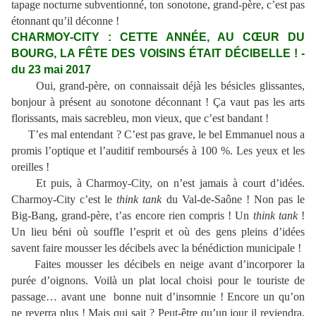
tapage nocturne subventionné, ton sonotone, grand-père, c’est pas
étonnant qu’il déconne !
CHARMOY-CITY : CETTE ANNÉE, AU CŒUR DU
BOURG, LA FÊTE DES VOISINS ÉTAIT DÉCIBELLE ! -
du 23 mai 2017
Oui, grand-père, on connaissait déjà les bésicles glissantes,
bonjour à présent au sonotone déconnant ! Ça vaut pas les arts
florissants, mais sacrebleu, mon vieux, que c’est bandant !
T’es mal entendant ? C’est pas grave, le bel Emmanuel nous a
promis l’optique et l’auditif remboursés à 100 %. Les yeux et les
oreilles !
Et puis, à Charmoy-City, on n’est jamais à court d’idées.
Charmoy-City c’est le
think tank
du Val-de-Saône ! Non pas le
Big-Bang, grand-père, t’as encore rien compris ! Un
think tank
!
Un lieu béni où souffle l’esprit et où des gens pleins d’idées
savent faire mousser les décibels avec la bénédiction municipale !
Faites mousser les décibels en neige avant d’incorporer la
purée d’oignons. Voilà un plat local choisi pour le touriste de
passage… avant une bonne nuit d’insomnie ! Encore un qu’on
ne reverra plus ! Mais qui sait ? Peut-être qu’un jour il reviendra,