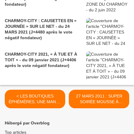
fondateur)
CHARMOY-CITY : CAUSETTES EN «
JOURNÉE » SUR LE NET - du 24
MARS 2021 (J+4480 après le vote
négatif fondateur)
CHARMOY-CITY 2021, « À TUE ET À
TOIT » - du 09 janvier 2021 (J+4406
après le vote négatif fondateur)
< LES BOUTIQUES
27 MARS 2011 : SUPER
ÉPHÉMÉRES, UNE MANNE
SOIRÉE MOUSSE À
POUR LE COMMERCE DE
CHARMOY-CITY- du 03
CENTRE-BOURG ? - du 30
juillet 2017 (J+3120 après
juin 2017 (J+3117 après le
le vote négatif fondateur) >
Hébergé par Overblog
vote négatif fondateur)
Top articles