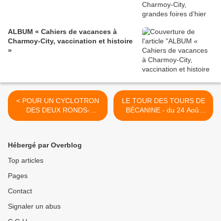
ALBUM « Cahiers de vacances à
Charmoy-City, vaccination et histoire
»
< POUR UN CYCLOTRON
LE TOUR DES TOURS DE
DES DEUX RONDS-
BÉCANINE - du 24 Août
POINTS ! - du 18 Août 2016
2016 (J+2807 après le vote
(J+2801 après le vote
négatif fondateur) >
négatif fondateur)
Hébergé par Overblog
Top articles
Pages
Contact
Signaler un abus