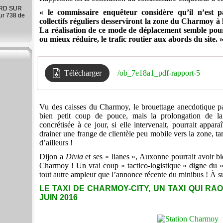
ARD SUR
« le commissaire enquêteur considère qu’il n’est 
ur 738 de
collectifs réguliers desserviront la zone du Charmoy à
La réalisation de ce mode de déplacement semble pour
ou mieux réduire, le trafic routier aux abords du site. 
Télécharger
/ob_7e18a1_pdf-rapport-5
Vu des caisses du Charmoy, le brouettage anecdotique p
bien petit coup de pouce, mais la prolongation de l
concrétisée à ce jour, si elle intervenait, pourrait appa
drainer une frange de clientèle peu mobile vers la zone, 
d’ailleurs !
Dijon a
Divia
et ses « lianes », Auxonne pourrait avoir bi
Charmoy ! Un vrai coup « tactico-logistique » digne du «
tout autre ampleur que l’annonce récente du minibus ! À 
LE TAXI DE CHARMOY-CITY, UN TAXI QUI RA
JUIN 2016