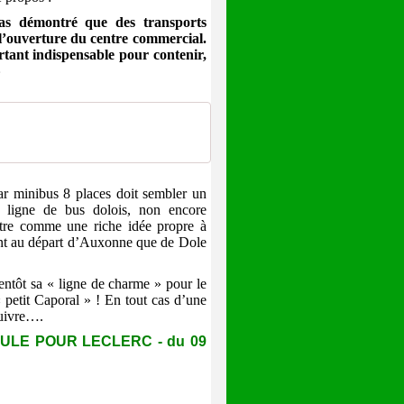
pas démontré que des transports
 l’ouverture du centre commercial.
tant indispensable pour contenir,
»
ar minibus 8 places doit sembler un
a ligne de bus dolois, non encore
raître comme une riche idée propre à
tant au départ d’Auxonne que de Dole
entôt sa « ligne de charme » pour le
 petit Caporal » ! En tout cas d’une
suivre….
OULE POUR LECLERC - du 09