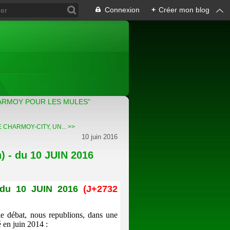
Connexion
+
Créer mon blog
ARMOY POUR LES MULES"
E CHARMOY-CITY, UN... >>
10 juin 2016
 - du 10 JUIN 2016
)
 du 10 JUIN 2016
(J+2732
le débat, nous republions, dans une
 en juin 2014 :