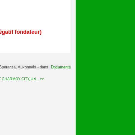
égatif fondateur)
 Speranza, Auxonnais
-
dans
Documents
E CHARMOY-CITY, UN... >>