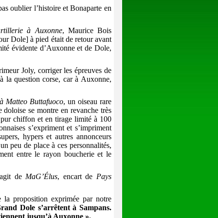
as oublier l’histoire et Bonaparte en
rtillerie à Auxonne
, Maurice Bois
r Dole] à pied était de retour avant
imité évidente d’Auxonne et de Dole,
primeur Joly, corriger les épreuves de
e à la question corse, car à Auxonne,
 à Matteo Buttafuoco
, un oiseau rare
te doloise se montre en revanche très
pur chiffon et en tirage limité à 100
xonnaises s’expriment et s’impriment
supers, hypers et autres annonceurs
 un peu de place à ces personnalités,
ément entre le rayon boucherie et le
’agit de
MaG’Élus
, encart de
Pays
e la proposition exprimée par notre
rand Dole s’arrêtent à Sampans.
viennent jusqu’à Auxonne ».