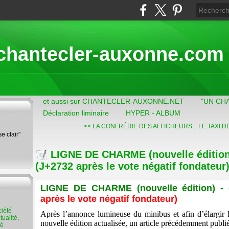
chantecler-auxonne.com
et aussi sur CHANTECLER-AUXONNE.NET
"UN CH
Déclaration liminaire
HYPER - ALBUM
<< LA CONFRÉRIE DES AFFICHEURS...
LE TAXI D
se clair"
LIGNE DE CHARME (nouvelle édition)
(J+2732 après le vote négatif fondateur
LIGNE DE CHARME (nouvelle édition) -
après le vote négatif fondateur)
Après l’annonce lumineuse du minibus et afin d’élargir 
ualité,
nouvelle édition actualisée, un article précédemment publié
té