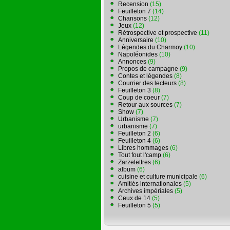
Recension
(15)
Feuilleton 7
(14)
Chansons
(12)
Jeux
(12)
Rétrospective et prospective
(11)
Anniversaire
(10)
Légendes du Charmoy
(10)
Napoléonides
(10)
Annonces
(9)
Propos de campagne
(9)
Contes et légendes
(8)
Courrier des lecteurs
(8)
Feuilleton 3
(8)
Coup de coeur
(7)
Retour aux sources
(7)
Show
(7)
Urbanisme
(7)
urbanisme
(7)
Feuilleton 2
(6)
Feuilleton 4
(6)
Libres hommages
(6)
Tout fout l'camp
(6)
Zarzelettres
(6)
album
(6)
cuisine et culture municipale
(6)
Amitiés internationales
(5)
Archives impériales
(5)
Ceux de 14
(5)
Feuilleton 5
(5)