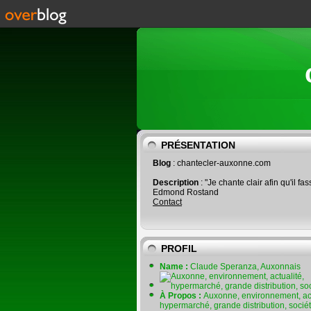
PRÉSENTATION
Blog
: chantecler-auxonne.com
Description
: "Je chante clair afin qu'il fas
Edmond Rostand
Contact
PROFIL
Name :
Claude Speranza, Auxonnais
À Propos :
Auxonne, environnement, act
hypermarché, grande distribution, socié