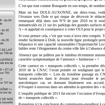
C’est que tout comme Bonaparte en son temps, de nombre
Mais un bus DOLE-AUXONNE, me direz-vous, voilà qu
l’évasion vers Dole et qui risque de décevoir le rédac
 - du 04
remarquait déjà dans son N°9 de juin 2010 en le soul
de
immatriculés en 21 sur les parkings des grandes surfaces d
!) » et appelait en conséquence à voter OUI pour le proje
- du 30
 de
Si vous pensez cela, c’est que vous n’avez rien compris. T
rendre facilement à Dole, la nouvelle ligne prolongée perm
- du 26
 de
fréquence et une capacité raisonnables l’hypermarché Lec
faibles reste l’éloignement du centre-ville liée à l’absence de
 DE LAIT
our 758 de
Absence que ne palliera pas le minibus récemment annoncé
caractère symptomatique de l’annonce « lumineuse » !
LVATRICE
elle ère de
Cette carence en « transports collectifs », la première d
E » ET LE
2010 de la CNAC l’avait pointée en soulignant que le p
our 750
transports collectifs ». Lors du troisième passage en 
furent avancées dans le dossier pour résoudre le pro
ET
anecdotiques car, en donnant finalement son accor
our 747 de
d’évoquer à nouveau dans ses attendus la question des « tra
AÔNE ! »
lle ère de
L’enquête publique de 2013 fut encore l’occasion d’évoque
de « transports collectifs ».
RE DE NOS
la nouvelle
Rappelons ici la conclusion du commissaire-enquêteur à ce