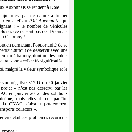
ux Auxonnais se rendent à Dole.
i n’est pas de nature à freiner
teur en chef du
P’tit Auxonnais
, qui
ignant : « le nombre de véhicules
oloises (ce ne sont pas des Dijonnais
t du Charmoy !
out en permettant l’opportunité de se
ettrait surtout de desservir avec une
lerc du Charmoy, dont un des points
 transports collectifs significatifs.
, malgré la valeur symbolique et le
écision négative 317 D du 20 janvier
rojet « n’est pas desservi par les
CNAC en janvier 2012, des solutions
blème, mais elles durent paraître
d, la CNAC s’abstint prudemment
nsports collectifs ».
r en détail ces problèmes récurrents
 propos :