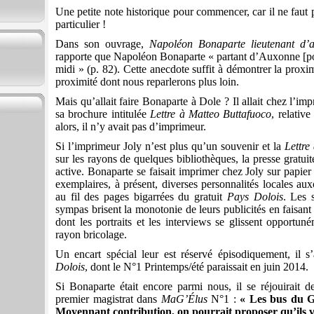
Une petite note historique pour commencer, car il ne faut p
particulier !
Dans son ouvrage,
Napoléon Bonaparte lieutenant d’a
rapporte que Napoléon Bonaparte « partant d’Auxonne [pou
midi » (p. 82). Cette anecdote suffit à démontrer la prox
proximité dont nous reparlerons plus loin.
Mais qu’allait faire Bonaparte à Dole ? Il allait chez l’im
sa brochure intitulée
Lettre à Matteo Buttafuoco
, relativ
alors, il n’y avait pas d’imprimeur.
Si l’imprimeur Joly n’est plus qu’un souvenir et la
Lettre
sur les rayons de quelques bibliothèques, la presse gratui
active. Bonaparte se faisait imprimer chez Joly sur papier 
exemplaires, à présent, diverses personnalités locales au
au fil des pages bigarrées du gratuit
Pays Dolois
. Les 
sympas brisent la monotonie de leurs publicités en faisant
dont les portraits et les interviews se glissent opportun
rayon bricolage.
Un encart spécial leur est réservé épisodiquement, il s
Dolois
, dont le N°1 Printemps/été paraissait en juin 2014.
Si Bonaparte était encore parmi nous, il se réjouirait d
premier magistrat dans
MaG’Élus
N°1 :
« Les bus du G
Moyennant contribution, on pourrait proposer qu’ils 