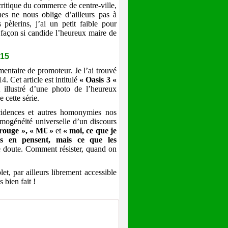
critique du commerce de centre-ville,
nes ne nous oblige d’ailleurs pas à
lerins, j’ai un petit faible pour
façon si candide l’heureux maire de
015
mentaire de promoteur. Je l’ai trouvé
4. Cet article est intitulé
« Oasis 3 «
 illustré d’une photo de l’heureux
cette série.
ncidences et autres homonymies nos
omogénéité universelle d’un discours
 rouge », « M€ »
et
« moi, ce que je
ts en pensent, mais ce que les
e doute. Comment résister, quand on
et, par ailleurs librement accessible
 bien fait !