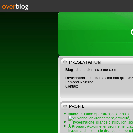
PRÉSENTATION
Blog
: chantecler-auxonne.com
Description
: "Je chante clair afin qu'il fas
Edmond Rostand
Contact
PROFIL
Name :
Claude Speranza, Auxonnais
À Propos :
Auxonne, environnement, act
hypermarché, grande distribution, socié