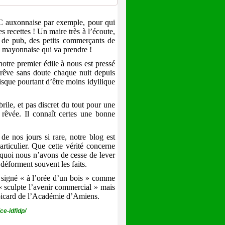
 auxonnaise par exemple, pour qui
recettes ! Un maire très à l’écoute,
de pub, des petits commerçants de
la mayonnaise qui va prendre !
 notre premier édile à nous est pressé
 rêve sans doute chaque nuit depuis
risque pourtant d’être moins idyllique
rile, et pas discret du tout pour une
 rêvée. Il connaît certes une bonne
de nos jours si rare, notre blog est
articulier. Que cette vérité concerne
urquoi nous n’avons de cesse de lever
 déforment souvent les faits.
 signé « à l’orée d’un bois » comme
 « sculpte l’avenir commercial » mais
e picard de l’Académie d’Amiens.
ce-idfidp/