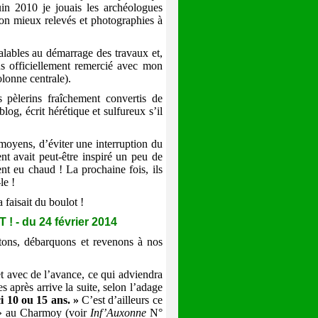
uin 2010 je jouais les archéologues
n mieux relevés et photographies à
éalables au démarrage des travaux et,
fus officiellement remercié avec mon
lonne centrale).
s pèlerins fraîchement convertis de
log, écrit hérétique et sulfureux s’il
moyens, d’éviter une interruption du
nt avait peut-être inspiré un peu de
ent eu chaud ! La prochaine fois, ils
le !
a faisait du boulot !
 du 24 février 2014
stons, débarquons et revenons à nos
t avec de l’avance, ce qui adviendra
après arrive la suite, selon l’adage
i 10 ou 15 ans. »
C’est d’ailleurs ce
 » au Charmoy (voir
Inf’Auxonne
N°