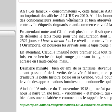
Ah ! Ces fameux « consommateurs », cette fameuse AAC
on imprimait des affiches à LURE en 2010. Ah ! les bonnes 
des consommateurs soudain véhéments et bien abreuvés 
centre-ville étiquetés ringuards et anti-commerce et voilà 
En attendant notre ami Claudi voit plus loin et il sait que
de dérouler le tapis rouge pour une inauguration dont il
2521 jours
« i have a dream ! »
. Le réveil au centre-ville 
! Qu’importe, on poussera les gravats sous le tapis rouge !
En attendant, Claudi a imaginé notre premier édile tout féb
fois, en recherche de tapis rouge pour son inauguration
adresse en Haute-Saône, mais…
Dernière minute
: bien qu’ami de la fantaisie, devenue 
amant passionné de la vérité, de la vérité historique en p
d’ailleurs la petite histoire locale ou la Grande. Voilà po
le voile des approximations fortuites ou intentionnelles qui
Ainsi de l’Armistice du 11 novembre 1918 qui ne fut pas
nous le narre un site local « visionnaire » et hyper-lu qui
bien dans une « clairière » comme nous le rappelle le sit
http://crdp.ac-amiens.fr/idp/rhethondes-60-la-clairiere-de-larmisti