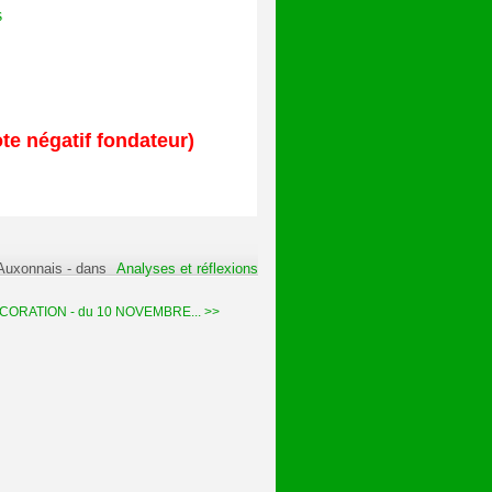
te négatif fondateur)
 Auxonnais
-
dans
Analyses et réflexions
ORATION - du 10 NOVEMBRE... >>