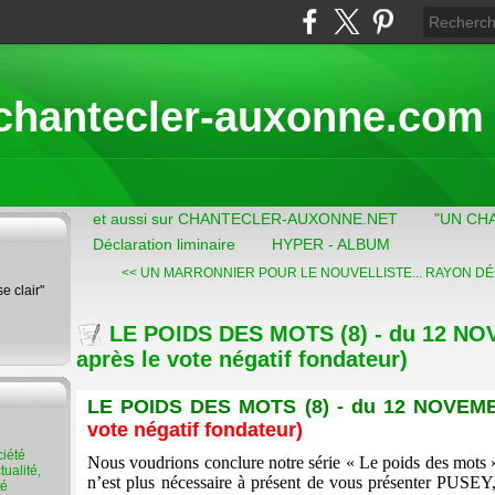
chantecler-auxonne.com
et aussi sur CHANTECLER-AUXONNE.NET
"UN CH
Déclaration liminaire
HYPER - ALBUM
<< UN MARRONNIER POUR LE NOUVELLISTE...
RAYON DÉC
se clair"
LE POIDS DES MOTS (8) - du 12 NO
après le vote négatif fondateur)
LE POIDS DES MOTS (8) - du 12 NOVEM
vote négatif fondateur)
Nous voudrions conclure notre série « Le poids des mots » p
ualité,
n’est plus nécessaire à présent de vous présenter PU
té