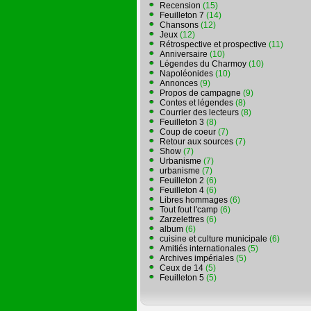
Recension
(15)
Feuilleton 7
(14)
Chansons
(12)
Jeux
(12)
Rétrospective et prospective
(11)
Anniversaire
(10)
Légendes du Charmoy
(10)
Napoléonides
(10)
Annonces
(9)
Propos de campagne
(9)
Contes et légendes
(8)
Courrier des lecteurs
(8)
Feuilleton 3
(8)
Coup de coeur
(7)
Retour aux sources
(7)
Show
(7)
Urbanisme
(7)
urbanisme
(7)
Feuilleton 2
(6)
Feuilleton 4
(6)
Libres hommages
(6)
Tout fout l'camp
(6)
Zarzelettres
(6)
album
(6)
cuisine et culture municipale
(6)
Amitiés internationales
(5)
Archives impériales
(5)
Ceux de 14
(5)
Feuilleton 5
(5)