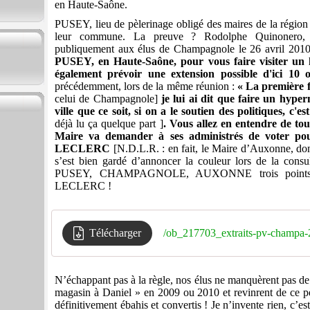
en Haute-Saône.
PUSEY, lieu de pèlerinage obligé des maires de la région E
leur commune. La preuve ? Rodolphe Quinonero, 
publiquement aux élus de Champagnole le 26 avril 2010
PUSEY, en Haute-Saône, pour vous faire visiter u
également prévoir une extension possible d'ici 10
précédemment, lors de la même réunion :
« La première fo
celui de Champagnole]
je lui ai dit que faire un h
ville que ce soit, si on a le soutien des politiques, c'e
déjà lu ça quelque part ]
. Vous allez en entendre de t
Maire va demander à ses administrés de voter pou
LECLERC
[N.D.L.R. : en fait, le Maire d’Auxonne, dont
s’est bien gardé d’annoncer la couleur lors de la consu
PUSEY, CHAMPAGNOLE, AUXONNE trois points su
LECLERC !
Télécharger
/ob_217703_extraits-pv-champa-
N’échappant pas à la règle, nos élus ne manquèrent pas de
magasin à Daniel » en 2009 ou 2010 et revinrent de ce pè
définitivement ébahis et convertis ! Je n’invente rien, c’es