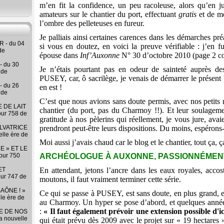
m’en fit la confidence, un peu racoleuse, alors qu’en j
amateurs sur le chantier du port, effectuant
gratis
et de mo
l’ombre des pelleteuses en fureur.
Je palliais ainsi certaines carences dans les démarches pr
 - du 04
si vous en doutez, en voici la preuve vérifiable : j’en 
de
épouse dans
Inf’Auxonne
N° 30 d’octobre 2010 (page 2 co
- du 30
Je n’étais pourtant pas en odeur de sainteté auprès de
 de
PUSEY, car, ô sacrilège, je venais de démarrer le présent b
- du 26
en est !
 de
C’est que nous avions sans doute permis, avec nos petits 
 DE LAIT
chantier (du port, pas du Charmoy !!). Et leur soulageme
our 758 de
gratitude à nos pèlerins qui réellement, je vous jure, avai
LVATRICE
prendront peut-être leurs dispositions. Du moins, espérons-
elle ère de
Moi aussi j’avais chaud car le blog et le chantier, tout ça, ç
E » ET LE
our 750
ARCHÉOLOGUE À AUXONNE, PASSIONNÉMENT ! -
ET
En attendant, jetons l’ancre dans les eaux royales, acco
our 747 de
moutons, il faut vraiment terminer cette série.
AÔNE ! »
Ce qui se passe à PUSEY, est sans doute, en plus grand, e
lle ère de
au Charmoy. Un hyper se pose d’abord, et quelques années 
:
« Il faut également prévoir une extension possible d'ic
RE DE NOS
la nouvelle
qui était prévu dès 2009 avec le projet sur « 19 hectares