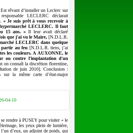
st rêvant d’installer un Leclerc sur
responsable LECLERC déclarait
.
« Je suis prêt à vous recevoir à
n hypermarché LECLERC. Il faut
 ou 15 ans. »
Il leur avait déclaré
is que j'ai vu le Maire,
[N.D.L.R.
ypermarché LECLERC dans quelque
st partir au feu
[N.D.L.R. tiens, j’ai
outes les couleurs. A AUXONNE, le
r ou contre l'implantation d'un
 on connaît la discrétion florentine,
ltation de juin 2010]. Conclusion :
r la même carte d’état-major
26-04-10
 se rendre à PUSEY pour visiter « le
lerinage, les yeux plein de lumière,
t l’un d’eux, un adjoint de poids, qui