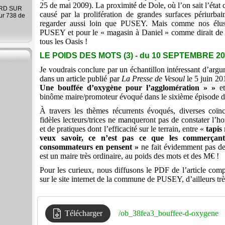
25 de mai 2009). La proximité de Dole, où l’on sait l’état 
ARD SUR
causé par la prolifération de grandes surfaces périurbai
ur 738 de
regarder aussi loin que PUSEY. Mais comme nos élus pè
PUSEY et pour le « magasin à Daniel » comme dirait de 
tous les Oasis !
LE POIDS DES MOTS (3) - du 10 SEPTEMBRE 2
Je voudrais conclure par un échantillon intéressant d’argu
dans un article publié par
La Presse de Vesoul
le 5 juin 201
Une bouffée d’oxygène pour l’agglomération » »
et
binôme maire/promoteur évoqué dans le sixième épisode de 
À travers les thèmes récurrents évoqués, diverses coï
fidèles lecteurs/trices ne manqueront pas de constater l’h
et de pratiques dont l’efficacité sur le terrain, entre «
tapis
veux savoir, ce n’est pas ce que les commerçan
consommateurs en pensent »
ne fait évidemment pas d
est un maire très ordinaire, au poids des mots et des M€ !
Pour les curieux, nous diffusons le PDF de l’article compl
sur le site internet de la commune de PUSEY, d’ailleurs très
Télécharger
/ob_38fea3_bouffee-d-oxygene