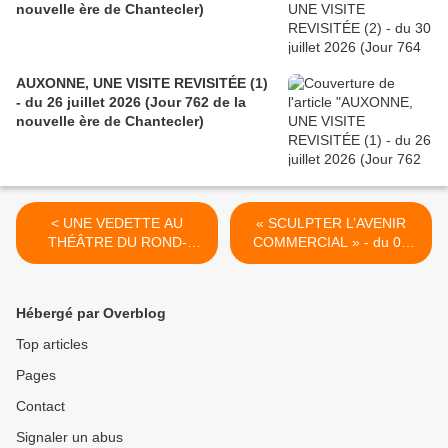
nouvelle ère de Chantecler)
AUXONNE, UNE VISITE REVISITÉE (1)
- du 26 juillet 2026 (Jour 762 de la
nouvelle ère de Chantecler)
< UNE VEDETTE AU
« SCULPTER L’AVENIR
THÉÂTRE DU ROND-
COMMERCIAL » - du 02
POINT - du 29 OCTOBRE
NOVEMBRE 2015
2015 (J+2507 après le vote
(J+2511après le vote
négatif fondateur)
négatif fondateur) >
Hébergé par Overblog
Top articles
Pages
Contact
Signaler un abus