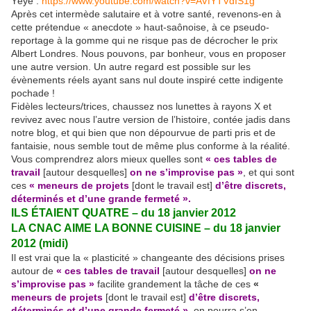
Yéyé :
https://www.youtube.com/watch?v=AVfYTVdIS1g
Après cet intermède salutaire et à votre santé, revenons-en à
cette prétendue « anecdote » haut-saônoise, à ce pseudo-
reportage à la gomme qui ne risque pas de décrocher le prix
Albert Londres. Nous pouvons, par bonheur, vous en proposer
une autre version. Un autre regard est possible sur les
évènements réels ayant sans nul doute inspiré cette indigente
pochade !
Fidèles lecteurs/trices, chaussez nos lunettes à rayons X et
revivez avec nous l’autre version de l’histoire, contée jadis dans
notre blog, et qui bien que non dépourvue de parti pris et de
fantaisie, nous semble tout de même plus conforme à la réalité.
Vous comprendrez alors mieux quelles sont
« ces tables de
travail
[autour desquelles]
on ne s’improvise pas »
, et qui sont
ces
« meneurs de projets
[dont le travail est]
d’être discrets,
déterminés et d’une grande fermeté ».
ILS ÉTAIENT QUATRE – du 18 janvier 2012
LA CNAC AIME LA BONNE CUISINE – du 18 janvier
2012 (midi)
Il est vrai que la « plasticité » changeante des décisions prises
autour de
« ces tables de travail
[autour desquelles]
on ne
s’improvise pas »
facilite grandement la tâche de ces
«
meneurs de projets
[dont le travail est]
d’être discrets,
déterminés et d’une grande fermeté »
,
on pourra s’en