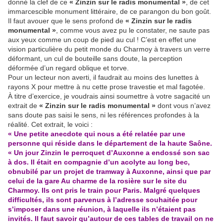
donné la clef de ce
« Zinzin sur le radis monumental »
, de cet
immarcescible monument littéraire, de ce parangon du bon goût.
Il faut avouer que le sens profond de
« Zinzin sur le radis
monumental »
, comme vous avez pu le constater, ne saute pas
aux yeux comme un coup de pied au cul ! C’est en effet une
vision particulière du petit monde du Charmoy à travers un verre
déformant, un cul de bouteille sans doute, la perception
déformée d’un regard oblique et torve.
Pour un lecteur non averti, il faudrait au moins des lunettes à
rayons X pour mettre à nu cette prose travestie et mal fagotée.
À titre d’exercice, je voudrais ainsi soumettre à votre sagacité un
extrait de
« Zinzin sur le radis monumental »
dont vous n’avez
sans doute pas saisi le sens, ni les références profondes à la
réalité. Cet extrait, le voici :
« Une petite anecdote qui nous a été relatée par une
personne qui réside dans le département de la haute Saône.
« Un jour Zinzin le perroquet d’Auxonne a endossé son sac
à dos. Il était en compagnie d’un acolyte au long bec,
obnubilé par un projet de tramway à Auxonne, ainsi que par
celui de la gare Au charme de la rosière sur le site du
Charmoy. Ils ont pris le train pour Paris. Malgré quelques
difficultés, ils sont parvenus à l’adresse souhaitée pour
s’imposer dans une réunion, à laquelle ils n’étaient pas
invités. Il faut savoir qu’autour de ces tables de travail on ne