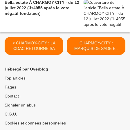
Bella estate À CHARMOY-CITY - du 12
juillet 2022 (J+4955 après le vote
négatif fondateur)
< CHARMOY-CITY : LA
CHARMOY-CITY :
CDAC RETOURNE SA
MARQUIS DE SADE ET
VESTE - du 28 mai 2019
MARQUIS DE CARABAS -
(J+3814 après le vote
du 30 mai 2019 (J+3816
négatif fondateur)
après le vote négatif
Hébergé par Overblog
fondateur) >
Top articles
Pages
Contact
Signaler un abus
C.G.U.
Cookies et données personnelles