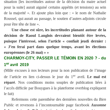
situation [les incertitudes autour de la décision du maire actuel
pour la suite] aurait aiguisé certains appétits (et tensions) au sein
de la majorité ». Et ajoute plus loin que : « le nom de Nathalie
Roussel, qui aurait au passage, le soutien d’autres adjoints circule
pour être tête de liste ».
Une chose est sûre, les incertitudes planant autour de la
décision de Raoul Langlois devraient bientôt être levées,
puisque l’intéressé, selon l’article « confiait jeudi dernier :
« J’en ferai part dans quelque temps, avant les élections
européennes (le 26 mai) » »
CHARMOY-CITY, PASSER LE TÉMOIN EN 2020 ? - du
er
1
avril 2019
(Mille excuses à nos lecteurs pour la non publication de l’image
er
de l’article en lien ci-dessus le jour du 1
avril.
Le mal est
réparé
. Nos conditions moins souples de publication liées à
l’accès difficile par Bouygues à la plateforme overblog expliquent
le fait)
Refermons cette parenthèse des dernières nouvelles du
Bien
Public
et revenons à
l’incontournable page facebook
Auxonne