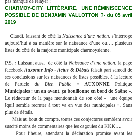
pas manqué de relayer !
CHARMOY-CITY LITTÉRAIRE, UNE RÉMINISCENCE
POSSIBLE DE BENJAMIN VALLOTTON ?- du 05 avril
2019
Claudi, laissant de côté la
Naissance d’une nation
, s’interroge
aujourd’hui à sa manière sur la naissance d’une ou…. plusieurs
listes du côté de la majorité municipale charmoysienne.
P.S. :
Laissant aussi de côté la
Naissance d’une nation
, la page
facebook
Auxonne Info - Actus & Débats
faisait part samedi de
ses conclusions sur les naissances de listes possibles, à la lecture
de l’article
du Bien Public
«
AUXONNE
Politique
Municipales : un an avant, ça bouillonne en bord de Saône »
.
Le rédacteur de la page mentionnait de son côté « une équipe
[qui] semble recruter à tout va en vue des municipales ». Sans
plus de détails.
Mais au bout du compte, toutes ces conjectures semblent avoir
suscité moins de commentaires que les cagoules du KKK….
Pour l’heure, attendant la déclaration promise avant les