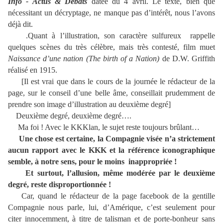
Info - Actus & Débats
datée du 4 avril. Le texte, bien que
nécessitant un décryptage, ne manque pas d’intérêt, nous l’avons
déjà dit.
.Quant à l’illustration, son caractère sulfureux rappelle
quelques scènes du très célèbre, mais très contesté, film muet
Naissance d’une nation (The birth of a Nation)
de D.W. Griffith
réalisé en 1915.
[Il est vrai que dans le cours de la journée le rédacteur de la
page, sur le conseil d’une belle âme, conseillait prudemment de
prendre son image d’illustration au deuxième degré]
Deuxième degré, deuxième degré….
Ma foi ! Avec le KKKlan, le sujet reste toujours brûlant…
Une chose est certaine, la Compagnie visée n’a strictement
aucun rapport avec le KKK et la référence iconographique
semble, à notre sens, pour le moins inappropriée !
Et surtout, l’allusion, même modérée par le deuxième
degré, reste disproportionnée !
Car, quand le rédacteur de la page facebook de la gentille
Compagnie nous parle, lui, d’Amérique, c’est seulement pour
citer innocemment, à titre de talisman et de porte-bonheur sans