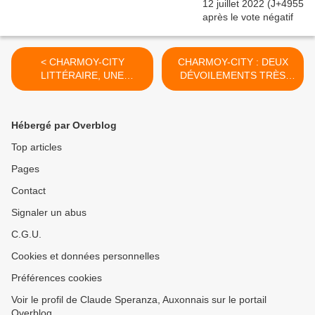
< CHARMOY-CITY
CHARMOY-CITY : DEUX
LITTÉRAIRE, UNE
DÉVOILEMENTS TRÈS
RÉMINISCENCE POSSIBLE
ATTENDUS… - du 09 avril
DE BENJAMIN
2019 (J+3765 après le vote
VALLOTTON ?- du 05 avril
négatif fondateur) >
Hébergé par Overblog
2019 (J+3761 après le vote
négatif fondateur)
Top articles
Pages
Contact
Signaler un abus
C.G.U.
Cookies et données personnelles
Préférences cookies
Voir le profil de Claude Speranza, Auxonnais sur le portail
Overblog